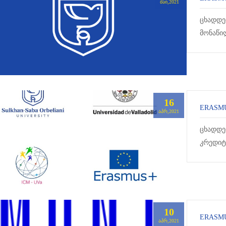
ᲛᲐᲘ,2021
ცხადდე
მონაწი
სამართ
სტუდენტ
16
ERASMU
ᲐᲞᲠ,2021
ცხადდე
კრედიტ
მისაღებ
202...
10
ERASMU
ᲐᲞᲠ,2021