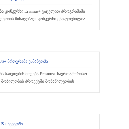
ბა კონკურსი Erasmus+ გაცვლით პროგრამაში
ლეობის მისაღებად. კონკურსი განკუთვნილია
ლისა და ბიზნესის ფაკულტეტების
ებისათვის. (კონკურსში მონაწილეობ...
S+ ᲞᲠᲝᲒᲠᲐᲛᲐ ᲔᲡᲞᲐᲜᲔᲗᲨᲘ
ბა საბუთების მიღება Erasmus+ საერთაშორისო
 მობილობის პროექტში მონაწილეობის
ად. კონკურსში გამარჯვებული სტუდენტები 2021-
S+ ᲩᲔᲮᲔᲗᲨᲘ