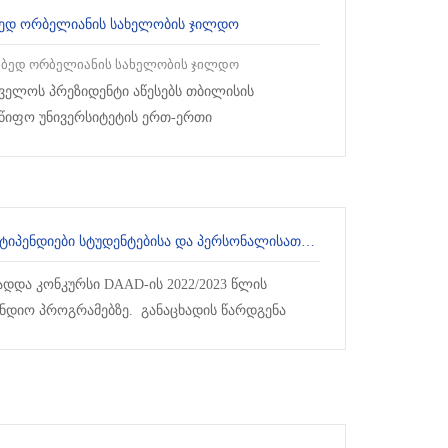
ᲔᲓ ᲝᲠᲑᲔᲚᲘᲐᲜᲘᲡ ᲡᲐᲮᲔᲚᲝᲑᲘᲡ ᲯᲘᲚᲓᲝ
ბედ ორბელიანის სახელობის ჯილდო
ველოს პრეზიდენტი აწესებს თბილისის
წიფო უნივერსიტეტის ერთ-ერთი
სებლისა და პირველი ლექტორი ქალის,
მედის,...
DAAD ᲡᲢᲘᲞᲔᲜᲓᲘᲔᲑᲘ ᲡᲢᲣᲓᲔᲜᲢᲔᲑᲘᲡᲐ ᲓᲐ ᲞᲔᲠᲡᲝᲜᲐᲚᲘᲡᲐᲗᲕᲘᲡ
ადდა კონკურსი DAAD-ის 2022/2023 წლის
ენდიო პროგრამებზე. განაცხადის წარდგენა
ებელია როგორც გერმანულ ისე ინგლისურ
გარდა საზაფხულო კ...