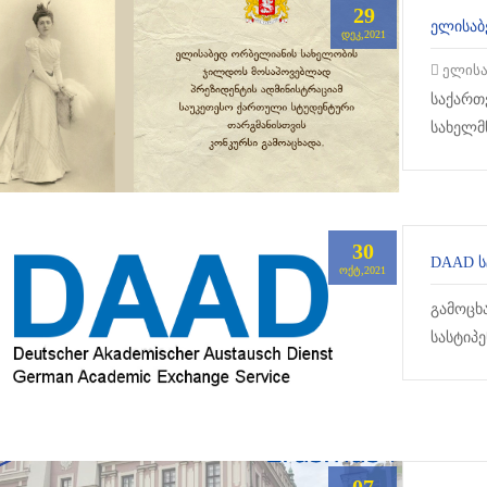
29
ᲔᲚᲘᲡᲐᲑ
ᲓᲔᲙ,2021
ელისა
საქართ
სახელმ
დამაარ
ქველმოქ
30
ᲝᲥᲢ,2021
გამოცხ
სასტიპ
შესაძლ
ენაზე (