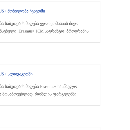
S+ ᲛᲝᲑᲘᲚᲝᲑᲐ ᲩᲔᲮᲔᲗᲨᲘ
ბა საბუთების მიღება ევროკომისიის მიერ
ნსებული Erasmus+ ICM საგრანტო პროგრამის
სში მონაწილეობის მისაღებად, რომლ...
US+ ᲡᲚᲝᲕᲐᲙᲔᲗᲨᲘ
ბა საბუთების მიღება Erasmus+ სასწავლო
ს მოსაპოვებლად, რომლის ფარგლებში
ლი სტუდენტი 2022 წლის შემოდგომის სემესტრს
 ს...