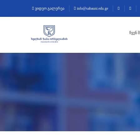
ვიდეო გალერეა
info@sabauni.edu.ge
ᲩᲕᲔᲜ 