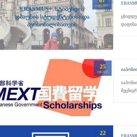
07
ᲝᲥᲢ,2021
ცხადდე
დაფინა
კონკურ
მონაწილ
25
ᲘᲕᲜ,2021
იაპონი
მეცნიე
უნივერ
და...
22
ERASMU