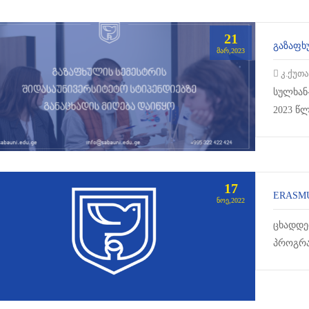
21
ᲒᲐᲖᲐᲤᲮ
ᲛᲐᲠ,2023
კ.ქუთ
სულხან-
2023 წ
გამოვლ
17
ᲜᲝᲔ,2022
ცხადდებ
პროგრა
აკადემი