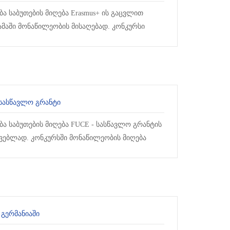
ა საბუთების მიღება Erasmus+ ის გაცვლით
მაში მონაწილეობის მისაღებად. კონკურსი
ვნილია სამართლის ფაკულტეტის
ებისათვის...
 ᲡᲐᲡᲬᲐᲕᲚᲝ ᲒᲠᲐᲜᲢᲘ
ბა საბუთების მიღება FUCE - სასწავლო გრანტის
ვებლად. კონკურსში მონაწილეობის მიღება
ა საბაუნის ჰუმანიტარულ და სოციალურ მეცნი...
 ᲒᲔᲠᲛᲐᲜᲘᲐᲨᲘ