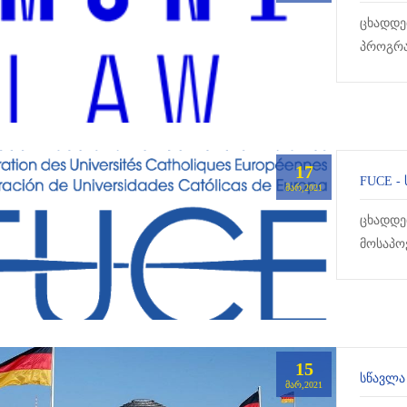
ცხადდებ
პროგრა
განკუთ
სტუდენტ
17
FUCE -
ᲛᲐᲠ,2021
ცხადდე
მოსაპო
შეუძლი
15
ᲡᲬᲐᲕᲚᲐ
ᲛᲐᲠ,2021