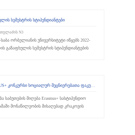
ᲣᲚᲘᲡ ᲡᲔᲛᲔᲡᲢᲠᲘᲡ ᲡᲢᲘᲞᲔᲜᲓᲘᲐᲜᲢᲔᲑᲘ
ათელაძის N3
საბა ორბელიანის უნივერსიტეტი იწყებს 2022-
ლის გაზაფხულის სემესტრის სტიპენდიანტების
ენას. სტიპენდიანტების გამოვლენა მო...
ERASMUS+ ᲙᲝᲜᲙᲣᲠᲡᲘ ᲡᲝᲪᲘᲐᲚᲣᲠ ᲛᲔᲪᲜᲘᲔᲠᲔᲑᲐᲗᲐ ᲤᲐᲙᲣᲚᲢᲔᲢᲘᲡ ᲡᲢᲣᲓᲔᲜᲢᲔᲑᲘᲡᲐᲗᲕᲘᲡ
ა საბუთების მიღება Erasmus+ სასტიპენდიო
მაში მონაწილეობის მისაღებად კრაკოვის
ა Ignatianum-ში. კონკურსში მონაწილეობის მიღ...