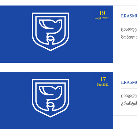
19
ERASMU
ᲝᲥᲢ,2022
ცხადდე
მობილო
პროგრამ
17
ERASMU
ᲛᲐᲘ,2022
ცხადდე
გრანტი
შერჩეუ
გაივლის