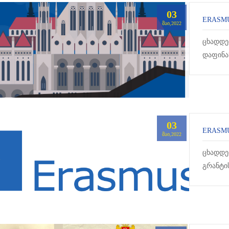
03
ERASMU
ᲛᲐᲘ,2022
ცხადდე
დაფინა
კონკურ
03
ERASM
ᲛᲐᲘ,2022
ცხადდე
გრანტი
შერჩეუ
გაივლის