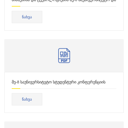
საფაკულტეტო კონფერენცია 2026
ᲜᲐᲮᲕᲐ
მე-8 საუნივერსიტეტო სტუდენტური კონფერენციის
პროგრამა სოციალურ მეცნიერებათაფაკულტეტი,
თეოლოგიის ფაკულტეტი- 2026 წელი (1)
ᲜᲐᲮᲕᲐ