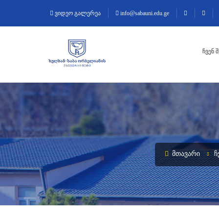
ვიდეო გალერეა
info@sabauni.edu.ge
ᲩᲕᲔᲜ 
ᲛᲗᲐᲕᲐᲠᲘ
Ჩ