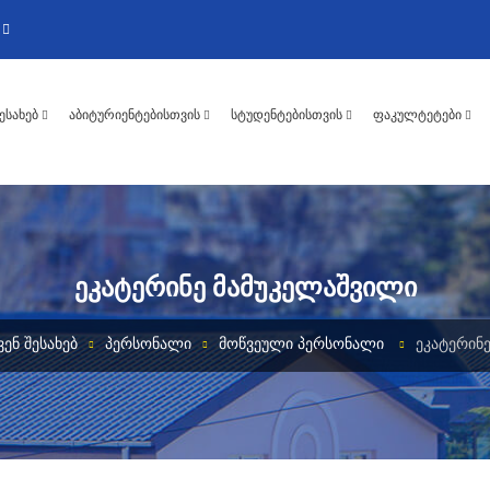
ᲨᲔᲡᲐᲮᲔᲑ
ᲐᲑᲘᲢᲣᲠᲘᲔᲜᲢᲔᲑᲘᲡᲗᲕᲘᲡ
ᲡᲢᲣᲓᲔᲜᲢᲔᲑᲘᲡᲗᲕᲘᲡ
ᲤᲐᲙᲣᲚᲢᲔᲢᲔᲑᲘ
ᲔᲙᲐᲢᲔᲠᲘᲜᲔ ᲛᲐᲛᲣᲙᲔᲚᲐᲨᲕᲘᲚᲘ
ᲕᲔᲜ ᲨᲔᲡᲐᲮᲔᲑ
ᲞᲔᲠᲡᲝᲜᲐᲚᲘ
ᲛᲝᲬᲕᲔᲣᲚᲘ ᲞᲔᲠᲡᲝᲜᲐᲚᲘ
ᲔᲙᲐᲢᲔᲠᲘᲜ