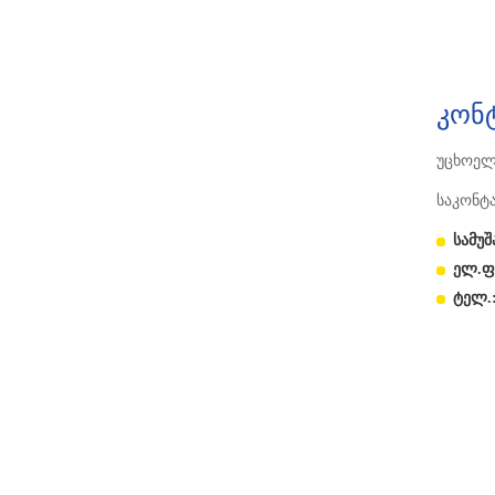
კონ
უცხოელ
საკონტ
სამუ
ელ.ფ
ტელ.