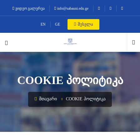
ვიდეო გალერეა
info@sabauni.edu.ge
შესვლა
EN
GE
COOKIE ᲞᲝᲚᲘᲢᲘᲙᲐ
ᲛᲗᲐᲕᲐᲠᲘ
COOKIE ᲞᲝᲚᲘᲢᲘᲙᲐ