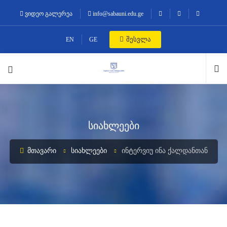
ვიდეო გალერეა
info@sabauni.edu.ge
შესვლა
EN
GE
სიახლეები
ᲛᲗᲐᲕᲐᲠᲘ
ᲡᲘᲐᲮᲚᲔᲔᲑᲘ
ᲘᲜᲢᲔᲠᲕᲘᲣ ᲘᲜᲐ ᲥᲐᲚᲓᲐᲜᲗᲐᲜ