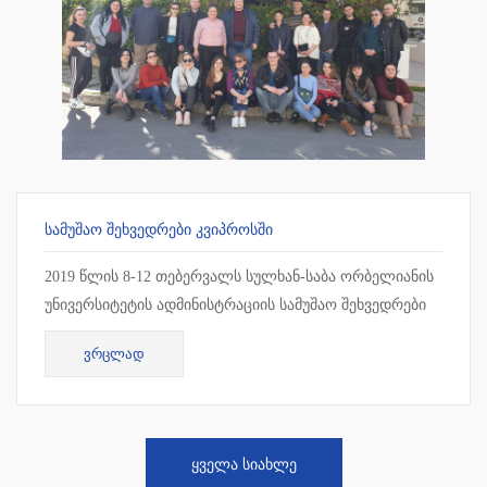
ᲡᲐᲛᲣᲨᲐᲝ ᲨᲔᲮᲕᲔᲓᲠᲔᲑᲘ ᲙᲕᲘᲞᲠᲝᲡᲨᲘ
2019 წლის 8-12 თებერვალს სულხან-საბა ორბელიანის
უნივერსიტეტის ადმინისტრაციის სამუშაო შეხვედრები
ჩატარდა კვიპროსში, ლარნაკაში. სამუშაო შეხვედრის
ᲕᲠᲪᲚᲐᲓ
ფარგლებ...
ᲧᲕᲔᲚᲐ ᲡᲘᲐᲮᲚᲔ