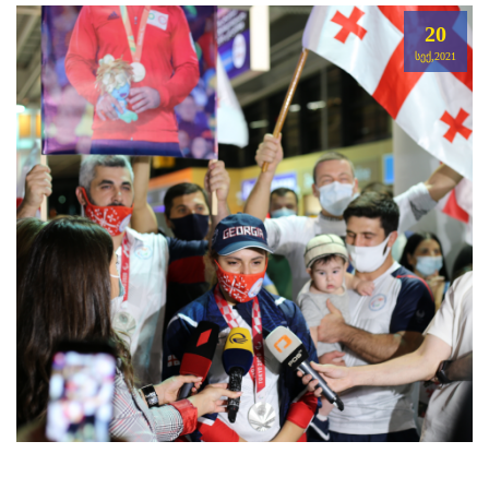
20
ᲡᲔᲥ,2021