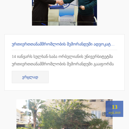
ᲣᲠᲗᲘᲔᲠᲗᲗᲐᲜᲐᲛᲨᲠᲝᲛᲚᲝᲑᲘᲡ ᲛᲔᲛᲝᲠᲐᲜᲓᲣᲛᲘ ᲐᲓᲕᲝᲙᲐᲢᲗᲐ ᲡᲐᲙᲕᲐᲚᲘᲤᲘᲙᲐᲪᲘᲝ ᲒᲐᲛᲝᲪᲓᲔᲑᲘᲡ ᲛᲝᲡᲐᲛᲖᲐᲓᲔᲑᲔᲚ ᲪᲔᲜᲢᲠᲗᲐᲜ
14 იანვარს სულხან-საბა ორბელიანის უნივერსიტეტმა
ურთიერთთანამშრომლობის მემორანდუმი გააფორმა
ადვოკატთა საკვალიფიკაციო გამოცდების
ᲕᲠᲪᲚᲐᲓ
მოსამზადებელ ცენტრთან. თანამშრ...
13
ᲗᲔᲑ,2019