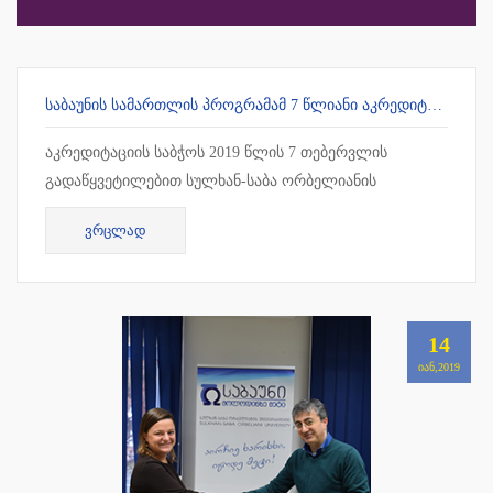
ᲡᲐᲑᲐᲣᲜᲘᲡ ᲡᲐᲛᲐᲠᲗᲚᲘᲡ ᲞᲠᲝᲒᲠᲐᲛᲐᲛ 7 ᲬᲚᲘᲐᲜᲘ ᲐᲙᲠᲔᲓᲘᲢᲐᲪᲘᲐ ᲛᲘᲘᲦᲝ
აკრედიტაციის საბჭოს 2019 წლის 7 თებერვლის
გადაწყვეტილებით სულხან-საბა ორბელიანის
უნივერსიტეტის სამართლის სამაგისტრო პროგრამამ 7
ᲕᲠᲪᲚᲐᲓ
წლიანი უპირობო აკრედიტაცია მიიღო !!!
14
ᲘᲐᲜ,2019