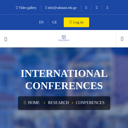
Video gallery
info@sabauni.edu.ge
Log in
EN
GE
INTERNATIONAL
CONFERENCES
HOME
RESEARCH
CONFERENCES