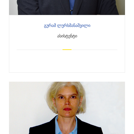
Გურამ Ლურსმანაშვილი
ᲐᲡᲘᲡᲢᲔᲜᲢᲘ