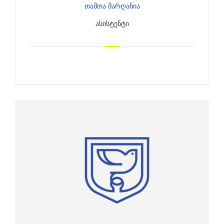
Თამთა Მარღანია
ᲐᲡᲘᲡᲢᲔᲜᲢᲘ