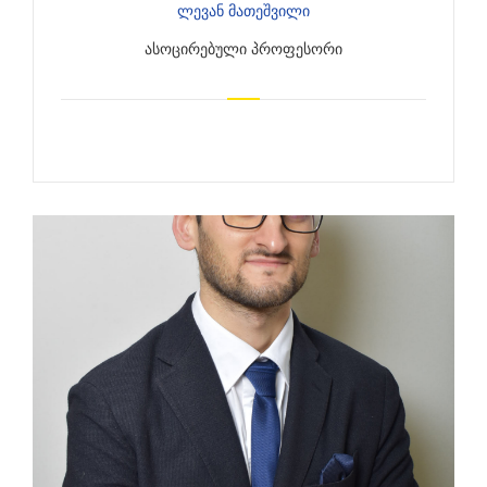
Ლევან Მათეშვილი
ᲐᲡᲝᲪᲘᲠᲔᲑᲣᲚᲘ ᲞᲠᲝᲤᲔᲡᲝᲠᲘ