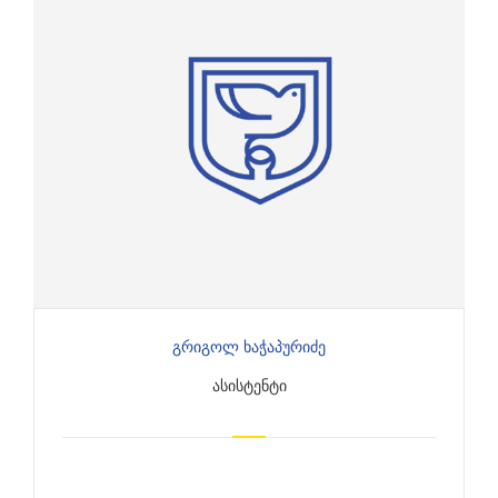
Გრიგოლ Ხაჭაპურიძე
ᲐᲡᲘᲡᲢᲔᲜᲢᲘ