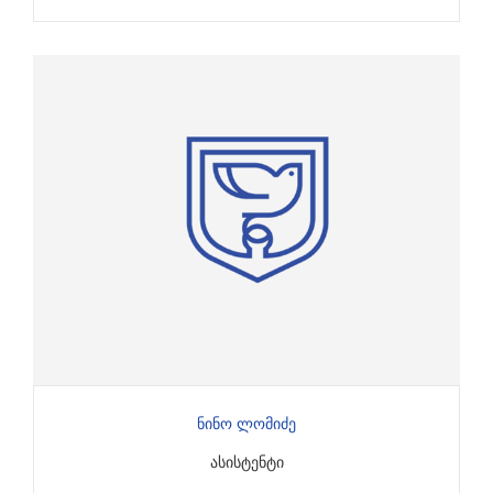
Ნინო Ლომიძე
ᲐᲡᲘᲡᲢᲔᲜᲢᲘ