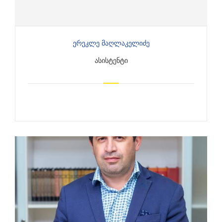
Ერეკლე Მაღლაკელიძე
ᲐᲡᲘᲡᲢᲔᲜᲢᲘ