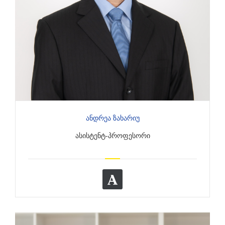
Ანდრეა Ზახარიუ
ᲐᲡᲘᲡᲢᲔᲜᲢ-ᲞᲠᲝᲤᲔᲡᲝᲠᲘ