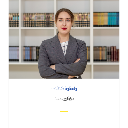
Თამარ Ბენიძე
ᲐᲡᲘᲡᲢᲔᲜᲢᲘ