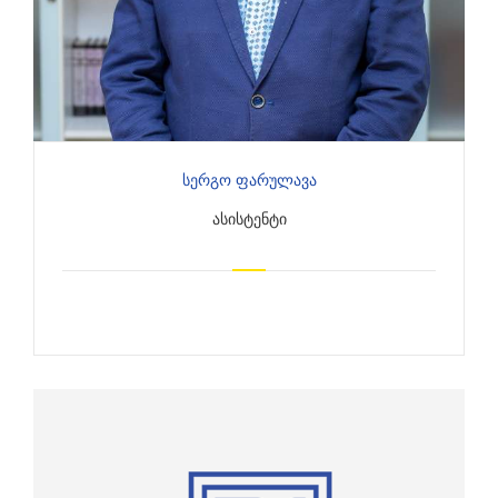
Სერგო Ფარულავა
ᲐᲡᲘᲡᲢᲔᲜᲢᲘ