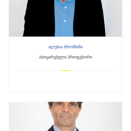
Ალესია Ბრომბინი
ᲐᲡᲝᲪᲘᲠᲔᲑᲣᲚᲘ ᲞᲠᲝᲤᲔᲡᲝᲠᲘ