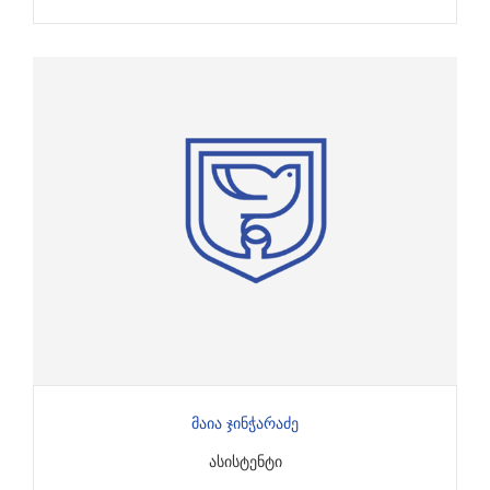
Მაია Ჯინჭარაძე
ᲐᲡᲘᲡᲢᲔᲜᲢᲘ