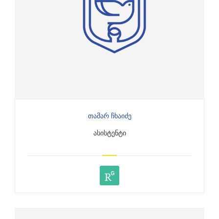
Თამარ Ჩხაიძე
ᲐᲡᲘᲡᲢᲔᲜᲢᲘ