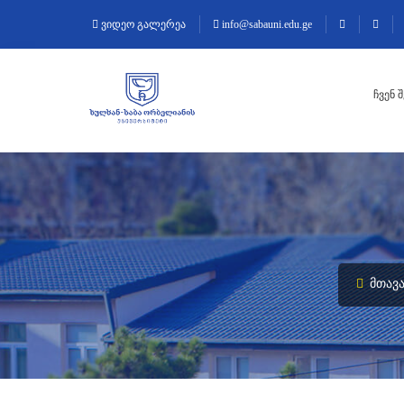
ვიდეო გალერეა
info@sabauni.edu.ge
ᲩᲕᲔᲜ 
ᲛᲗᲐᲕ