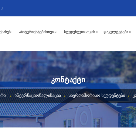
ᲨᲔᲡᲐᲮᲔᲑ
ᲐᲑᲘᲢᲣᲠᲘᲔᲜᲢᲔᲑᲘᲡᲗᲕᲘᲡ
ᲡᲢᲣᲓᲔᲜᲢᲔᲑᲘᲡᲗᲕᲘᲡ
ᲤᲐᲙᲣᲚᲢᲔᲢᲔᲑᲘ
ᲙᲝᲜᲢᲐᲥᲢᲘ
ᲐᲠᲘ
ᲘᲜᲢᲔᲠᲜᲐᲪᲘᲝᲜᲐᲚᲘᲖᲐᲪᲘᲐ
ᲡᲐᲔᲠᲗᲐᲨᲝᲠᲘᲡᲝ ᲡᲢᲣᲓᲔᲜᲢᲔᲑᲘ
Კ