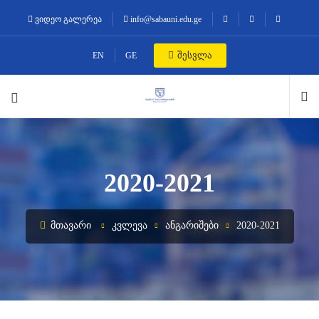
ვიდეო გალერეა
info@sabauni.edu.ge
შესვლა
EN
GE
2020-2021
ᲛᲗᲐᲕᲐᲠᲘ
ᲙᲕᲚᲔᲕᲐ
ᲐᲜᲒᲐᲠᲘᲨᲔᲑᲘ
2020-2021