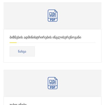
ბიზნესის ადმინისტრირების ინგლისურენოვანი
საბაკალავრო პროგრამის საკონსულტაციო ცხრილი
ᲜᲐᲮᲕᲐ
უცხო ენები