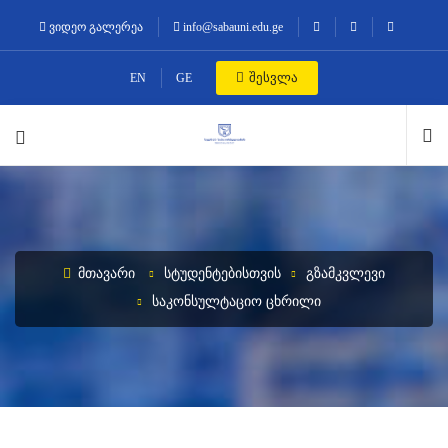
ვიდეო გალერეა
info@sabauni.edu.ge
შესვლა
EN
GE
ᲛᲗᲐᲕᲐᲠᲘ
ᲡᲢᲣᲓᲔᲜᲢᲔᲑᲘᲡᲗᲕᲘᲡ
ᲒᲖᲐᲛᲙᲕᲚᲔᲕᲘ
ᲡᲐᲙᲝᲜᲡᲣᲚᲢᲐᲪᲘᲝ ᲪᲮᲠᲘᲚᲘ