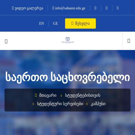
ვიდეო გალერეა
info@sabauni.edu.ge
შესვლა
EN
GE
ᲡᲐᲔᲠᲗᲝ ᲡᲐᲪᲮᲝᲕᲠᲔᲑᲔᲚᲘ
ᲛᲗᲐᲕᲐᲠᲘ
ᲡᲢᲣᲓᲔᲜᲢᲔᲑᲘᲡᲗᲕᲘᲡ
ᲡᲢᲣᲓᲔᲜᲢᲣᲠᲘ ᲡᲔᲠᲕᲘᲡᲔᲑᲘ
ᲙᲐᲛᲞᲣᲡᲘ