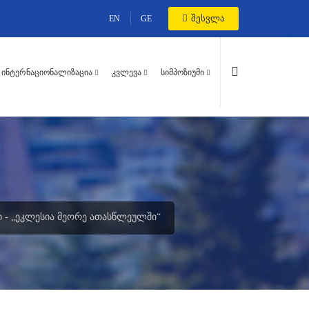
შესვლა
EN
GE
ᲘᲜᲢᲔᲠᲜᲐᲪᲘᲝᲜᲐᲚᲘᲖᲐᲪᲘᲐ
ᲙᲕᲚᲔᲕᲐ
ᲡᲘᲛᲞᲝᲖᲘᲣᲛᲘ
 - „ᲔᲙᲚᲔᲡᲘᲐ ᲛᲔᲝᲠᲔ ᲐᲗᲐᲡᲬᲚᲔᲣᲚᲨᲘ“