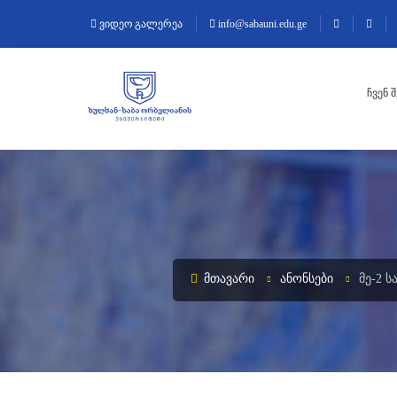
ვიდეო გალერეა
info@sabauni.edu.ge
ᲩᲕᲔᲜ 
ᲛᲗᲐᲕᲐᲠᲘ
ᲐᲜᲝᲜᲡᲔᲑᲘ
ᲛᲔ-2 