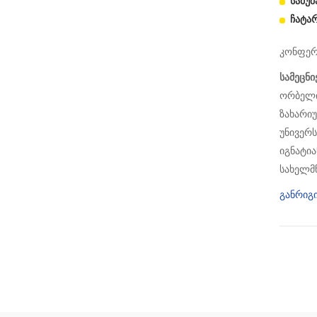
სამუშ
ჩატარ
კონფერ
სამეცნ
ორბელი
ზახარი
უნივერს
იგნატი
სახელმწ
განრიგ