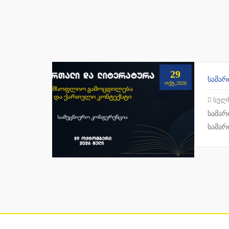
29
ᲝᲥᲢ,2026
სულხან
სამარ
სამარ
სახელ
თუ კუ