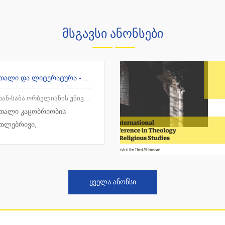
მსგავსი ანონსები
ᲡᲐᲛᲐᲠᲗᲐᲚᲘ ᲓᲐ ᲚᲘᲢᲔᲠᲐᲢᲣᲠᲐ - ᲛᲡᲝᲤᲚᲘᲝ ᲒᲐᲛᲝᲪᲓᲘᲚᲔᲑᲐ ᲓᲐ ᲥᲐᲠᲗᲣᲚᲘ ᲙᲝᲜᲢᲔᲥᲡᲢᲘ
-საბა ორბელიანის უნივერსიტეტი
თალი კაცობრიობის
თლებრივი,
მწიფოებრივი, სოციალური
ლტურუ...
ᲧᲕᲔᲚᲐ ᲐᲜᲝᲜᲡᲘ