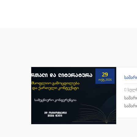
29
ᲝᲥᲢ,2026
სულხან
სამარ
სამარ
სახელ
თუ კუ