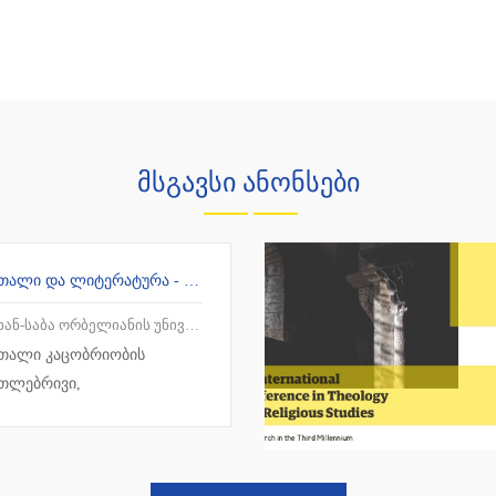
მსგავსი ანონსები
ᲡᲐᲛᲐᲠᲗᲐᲚᲘ ᲓᲐ ᲚᲘᲢᲔᲠᲐᲢᲣᲠᲐ - ᲛᲡᲝᲤᲚᲘᲝ ᲒᲐᲛᲝᲪᲓᲘᲚᲔᲑᲐ ᲓᲐ ᲥᲐᲠᲗᲣᲚᲘ ᲙᲝᲜᲢᲔᲥᲡᲢᲘ
-საბა ორბელიანის უნივერსიტეტი
თალი კაცობრიობის
თლებრივი,
მწიფოებრივი, სოციალური
ლტურუ...