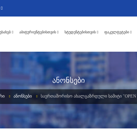
ᲨᲔᲡᲐᲮᲔᲑ
ᲐᲑᲘᲢᲣᲠᲘᲔᲜᲢᲔᲑᲘᲡᲗᲕᲘᲡ
ᲡᲢᲣᲓᲔᲜᲢᲔᲑᲘᲡᲗᲕᲘᲡ
ᲤᲐᲙᲣᲚᲢᲔᲢᲔᲑᲘ
ანონსები
ᲠᲘ
ᲐᲜᲝᲜᲡᲔᲑᲘ
ᲡᲐᲔᲠᲗᲐᲨᲝᲠᲘᲡᲝ ᲐᲮᲐᲚᲒᲐᲖᲠᲓᲣᲚᲘ ᲡᲐᲛᲘᲢᲘ "OPEN