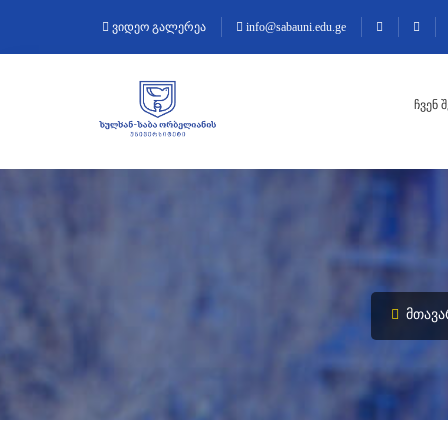
ვიდეო გალერეა
info@sabauni.edu.ge
ᲩᲕᲔᲜ 
ᲛᲗᲐᲕᲐ