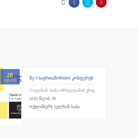
28
ᲛᲔ-3 ᲡᲐᲔᲠᲗᲐᲨᲝᲠᲘᲡᲝ ᲙᲝᲜᲤᲔᲠᲔᲜᲪᲘᲐ ᲗᲔᲝᲚᲝᲒᲘᲐᲡᲐ ᲓᲐ ᲠᲔᲚᲘᲒᲘᲘᲡ ᲙᲕᲚᲔᲕᲔᲑᲨᲘ - „ᲔᲙᲚᲔᲡᲘᲐ ᲛᲔᲡᲐᲛᲔ ᲐᲗᲐᲡᲬᲚᲔᲣᲚᲨᲘ“
ᲝᲥᲢ,2026
სულხან -საბა ორბელიანის უნივერსიტეტი
2026 წლის 28
ოქტომბერს სულხან-საბა
ორბელიანის უნივერსიტეტის
თეოლოგიის ფაკულტეტის
ორგანიზებით, გაიმართება მეორე