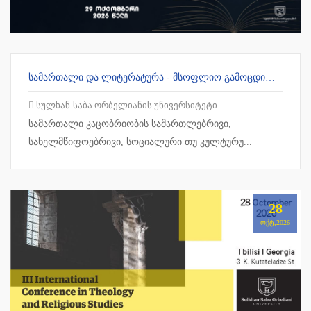
ᲡᲐᲛᲐᲠᲗᲐᲚᲘ ᲓᲐ ᲚᲘᲢᲔᲠᲐᲢᲣᲠᲐ - ᲛᲡᲝᲤᲚᲘᲝ ᲒᲐᲛᲝᲪᲓᲘᲚᲔᲑᲐ ᲓᲐ ᲥᲐᲠᲗᲣᲚᲘ ᲙᲝᲜᲢᲔᲥᲡᲢᲘ
სულხან-საბა ორბელიანის უნივერსიტეტი
სამართალი კაცობრიობის სამართლებრივი,
სახელმწიფოებრივი, სოციალური თუ კულტურუ...
28
ᲝᲥᲢ,2026