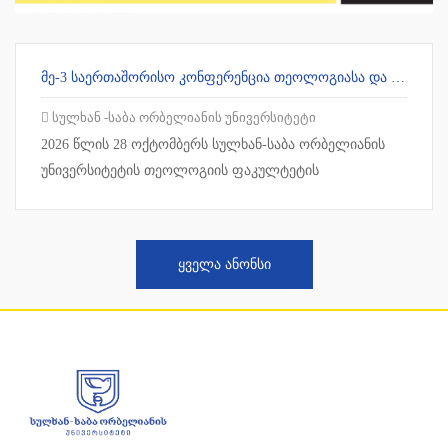
ᲛᲔ-3 ᲡᲐᲔᲠᲗᲐᲨᲝᲠᲘᲡᲝ ᲙᲝᲜᲤᲔᲠᲔᲜᲪᲘᲐ ᲗᲔᲝᲚᲝᲒᲘᲐᲡᲐ ᲓᲐ ᲠᲔᲚᲘᲒᲘᲘᲡ ᲙᲕᲚᲔᲕᲔᲑᲨᲘ - „ᲔᲙᲚᲔᲡᲘᲐ ᲛᲔᲡᲐᲛᲔ ᲐᲗᲐᲡᲬᲚᲔᲣᲚᲨᲘ“
სულხან -საბა ორბელიანის უნივერსიტეტი
2026 წლის 28 ოქტომბერს სულხან-საბა ორბელიანის
უნივერსიტეტის თეოლოგიის ფაკულტეტის
ორგანიზებით, გაიმართება მეორე საერთაშორისო
კონფე...
ᲧᲕᲔᲚᲐ ᲐᲜᲝᲜᲡᲘ