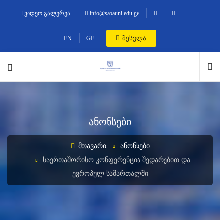
ვიდეო გალერეა
info@sabauni.edu.ge
შესვლა
EN
GE
ანონსები
ᲛᲗᲐᲕᲐᲠᲘ
ᲐᲜᲝᲜᲡᲔᲑᲘ
ᲡᲐᲔᲠᲗᲐᲨᲝᲠᲘᲡᲝ ᲙᲝᲜᲤᲔᲠᲔᲜᲪᲘᲐ ᲨᲔᲓᲐᲠᲔᲑᲘᲗ ᲓᲐ
ᲔᲕᲠᲝᲞᲣᲚ ᲡᲐᲛᲐᲠᲗᲐᲚᲨᲘ