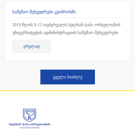
ᲡᲐᲛᲣᲨᲐᲝ ᲨᲔᲮᲕᲔᲓᲠᲔᲑᲘ ᲙᲕᲘᲞᲠᲝᲡᲨᲘ
2019 წლის 8-12 თებერვალს სულხან-საბა ორბელიანის
უნივერსიტეტის ადმინისტრაციის სამუშაო შეხვედრები
ჩატარდა კვიპროსში, ლარნაკაში. სამუშაო შეხვედრის
ᲕᲠᲪᲚᲐᲓ
ფარგლებ...
ᲧᲕᲔᲚᲐ ᲡᲘᲐᲮᲚᲔ