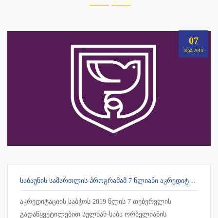
07
ᲗᲔᲑ,2019
ᲡᲐᲑᲐᲣᲜᲘᲡ ᲡᲐᲛᲐᲠᲗᲚᲘᲡ ᲞᲠᲝᲒᲠᲐᲛᲐᲛ 7 ᲬᲚᲘᲐᲜᲘ ᲐᲙᲠᲔᲓᲘᲢᲐᲪᲘᲐ ᲛᲘᲘᲦᲝ
აკრედიტაციის საბჭოს 2019 წლის 7 თებერვლის
გადაწყვეტილებით სულხან-საბა ორბელიანის