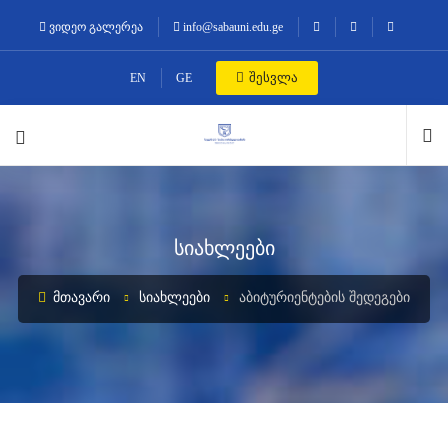
ვიდეო გალერეა
info@sabauni.edu.ge
შესვლა
EN
GE
სიახლეები
ᲛᲗᲐᲕᲐᲠᲘ
ᲡᲘᲐᲮᲚᲔᲔᲑᲘ
ᲐᲑᲘᲢᲣᲠᲘᲔᲜᲢᲔᲑᲘᲡ ᲨᲔᲓᲔᲒᲔᲑᲘ