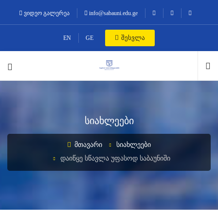
ვიდეო გალერეა
info@sabauni.edu.ge
შესვლა
EN
GE
სიახლეები
ᲛᲗᲐᲕᲐᲠᲘ
ᲡᲘᲐᲮᲚᲔᲔᲑᲘ
ᲓᲐᲘᲬᲧᲔ ᲡᲬᲐᲕᲚᲐ ᲣᲤᲐᲡᲝᲓ ᲡᲐᲑᲐᲣᲜᲘᲨᲘ