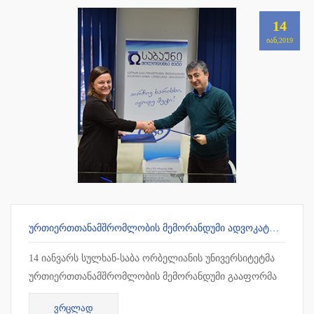
14
ᲘᲐᲜ,2019
ᲣᲠᲗᲘᲔᲠᲗᲗᲐᲜᲐᲛᲨᲠᲝᲛᲚᲝᲑᲘᲡ ᲛᲔᲛᲝᲠᲐᲜᲓᲣᲛᲘ ᲐᲓᲕᲝᲙᲐᲢᲗᲐ ᲡᲐᲙᲕᲐᲚᲘᲤᲘᲙᲐᲪᲘᲝ ᲒᲐᲛᲝᲪᲓᲔᲑᲘᲡ ᲛᲝᲡᲐᲛᲖᲐᲓᲔᲑᲔᲚ ᲪᲔᲜᲢᲠᲗᲐᲜ
14 იანვარს სულხან-საბა ორბელიანის უნივერსიტეტმა
ურთიერთთანამშრომლობის მემორანდუმი გააფორმა
ადვოკატთა საკვალიფიკაციო გამოცდების
ᲕᲠᲪᲚᲐᲓ
მოსამზადებელ ცენტრთან. თანამშრ...