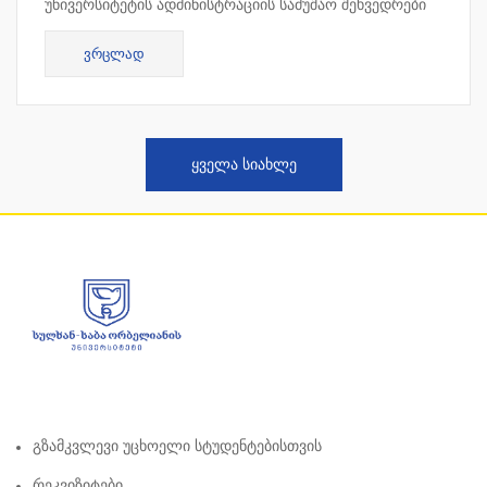
უნივერსიტეტის ადმინისტრაციის სამუშაო შეხვედრები
ჩატარდა კვიპროსში, ლარნაკაში. სამუშაო შეხვედრის
ᲕᲠᲪᲚᲐᲓ
ფარგლებ...
ᲧᲕᲔᲚᲐ ᲡᲘᲐᲮᲚᲔ
Გზამკვლევი Უცხოელი Სტუდენტებისთვის
Რეკვიზიტები