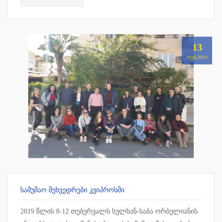
13
ᲗᲔᲑ,2019
ᲡᲐᲛᲣᲨᲐᲝ ᲨᲔᲮᲕᲔᲓᲠᲔᲑᲘ ᲙᲕᲘᲞᲠᲝᲡᲨᲘ
2019 წლის 8-12 თებერვალს სულხან-საბა ორბელიანის