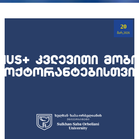
20
ᲛᲐᲠ,2026