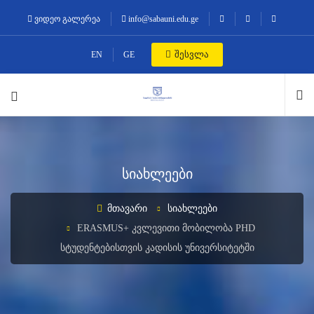
ვიდეო გალერეა
info@sabauni.edu.ge
შესვლა
EN
GE
სიახლეები
ᲛᲗᲐᲕᲐᲠᲘ
ᲡᲘᲐᲮᲚᲔᲔᲑᲘ
ERASMUS+ ᲙᲕᲚᲔᲕᲘᲗᲘ ᲛᲝᲑᲘᲚᲝᲑᲐ PHD
ᲡᲢᲣᲓᲔᲜᲢᲔᲑᲘᲡᲗᲕᲘᲡ ᲙᲐᲓᲘᲡᲘᲡ ᲣᲜᲘᲕᲔᲠᲡᲘᲢᲔᲢᲨᲘ