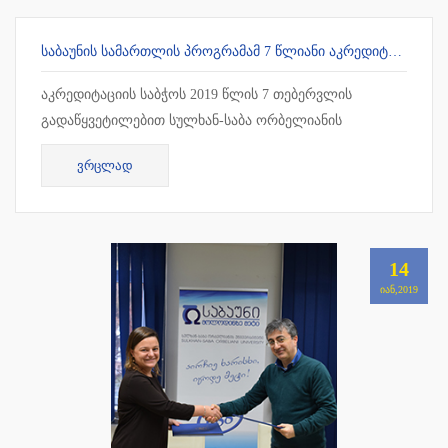
ᲡᲐᲑᲐᲣᲜᲘᲡ ᲡᲐᲛᲐᲠᲗᲚᲘᲡ ᲞᲠᲝᲒᲠᲐᲛᲐᲛ 7 ᲬᲚᲘᲐᲜᲘ ᲐᲙᲠᲔᲓᲘᲢᲐᲪᲘᲐ ᲛᲘᲘᲦᲝ
აკრედიტაციის საბჭოს 2019 წლის 7 თებერვლის
გადაწყვეტილებით სულხან-საბა ორბელიანის
უნივერსიტეტის სამართლის სამაგისტრო პროგრამამ 7
ᲕᲠᲪᲚᲐᲓ
წლიანი უპირობო აკრედიტაცია მიიღო !!!
14
ᲘᲐᲜ,2019