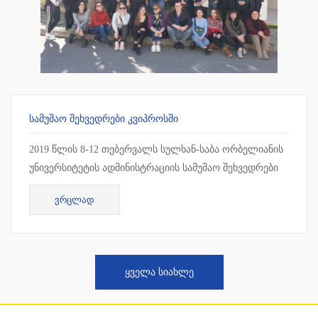
ᲡᲐᲛᲣᲨᲐᲝ ᲨᲔᲮᲕᲔᲓᲠᲔᲑᲘ ᲙᲕᲘᲞᲠᲝᲡᲨᲘ
2019 წლის 8-12 თებერვალს სულხან-საბა ორბელიანის
უნივერსიტეტის ადმინისტრაციის სამუშაო შეხვედრები
ჩატარდა კვიპროსში, ლარნაკაში. სამუშაო შეხვედრის
ᲕᲠᲪᲚᲐᲓ
ფარგლებ...
ᲧᲕᲔᲚᲐ ᲡᲘᲐᲮᲚᲔ