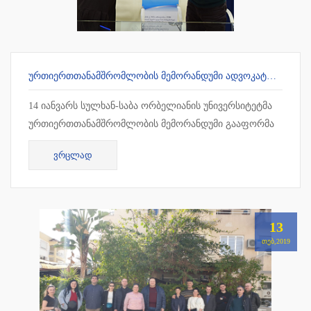
ᲣᲠᲗᲘᲔᲠᲗᲗᲐᲜᲐᲛᲨᲠᲝᲛᲚᲝᲑᲘᲡ ᲛᲔᲛᲝᲠᲐᲜᲓᲣᲛᲘ ᲐᲓᲕᲝᲙᲐᲢᲗᲐ ᲡᲐᲙᲕᲐᲚᲘᲤᲘᲙᲐᲪᲘᲝ ᲒᲐᲛᲝᲪᲓᲔᲑᲘᲡ ᲛᲝᲡᲐᲛᲖᲐᲓᲔᲑᲔᲚ ᲪᲔᲜᲢᲠᲗᲐᲜ
14 იანვარს სულხან-საბა ორბელიანის უნივერსიტეტმა
ურთიერთთანამშრომლობის მემორანდუმი გააფორმა
ადვოკატთა საკვალიფიკაციო გამოცდების
ᲕᲠᲪᲚᲐᲓ
მოსამზადებელ ცენტრთან. თანამშრ...
13
ᲗᲔᲑ,2019