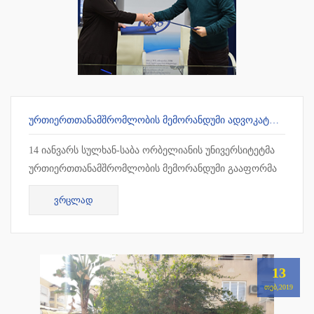
ᲣᲠᲗᲘᲔᲠᲗᲗᲐᲜᲐᲛᲨᲠᲝᲛᲚᲝᲑᲘᲡ ᲛᲔᲛᲝᲠᲐᲜᲓᲣᲛᲘ ᲐᲓᲕᲝᲙᲐᲢᲗᲐ ᲡᲐᲙᲕᲐᲚᲘᲤᲘᲙᲐᲪᲘᲝ ᲒᲐᲛᲝᲪᲓᲔᲑᲘᲡ ᲛᲝᲡᲐᲛᲖᲐᲓᲔᲑᲔᲚ ᲪᲔᲜᲢᲠᲗᲐᲜ
14 იანვარს სულხან-საბა ორბელიანის უნივერსიტეტმა
ურთიერთთანამშრომლობის მემორანდუმი გააფორმა
ადვოკატთა საკვალიფიკაციო გამოცდების
ᲕᲠᲪᲚᲐᲓ
მოსამზადებელ ცენტრთან. თანამშრ...
13
ᲗᲔᲑ,2019