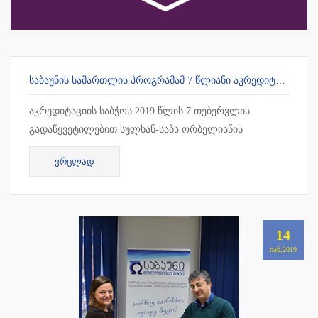
ᲡᲐᲑᲐᲣᲜᲘᲡ ᲡᲐᲛᲐᲠᲗᲚᲘᲡ ᲞᲠᲝᲒᲠᲐᲛᲐᲛ 7 ᲬᲚᲘᲐᲜᲘ ᲐᲙᲠᲔᲓᲘᲢᲐᲪᲘᲐ ᲛᲘᲘᲦᲝ
აკრედიტაციის საბჭოს 2019 წლის 7 თებერვლის
გადაწყვეტილებით სულხან-საბა ორბელიანის
უნივერსიტეტის სამართლის სამაგისტრო პროგრამამ 7
ᲕᲠᲪᲚᲐᲓ
წლიანი უპირობო აკრედიტაცია მიიღო !!!
14
ᲘᲐᲜ,2019