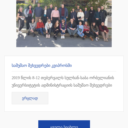
ᲡᲐᲛᲣᲨᲐᲝ ᲨᲔᲮᲕᲔᲓᲠᲔᲑᲘ ᲙᲕᲘᲞᲠᲝᲡᲨᲘ
2019 წლის 8-12 თებერვალს სულხან-საბა ორბელიანის
უნივერსიტეტის ადმინისტრაციის სამუშაო შეხვედრები
ჩატარდა კვიპროსში, ლარნაკაში. სამუშაო შეხვედრის
ᲕᲠᲪᲚᲐᲓ
ფარგლებ...
ᲧᲕᲔᲚᲐ ᲡᲘᲐᲮᲚᲔ