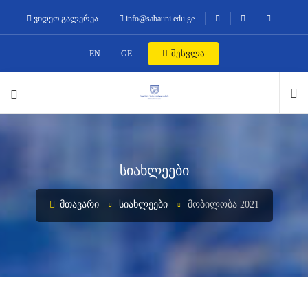
ვიდეო გალერეა
info@sabauni.edu.ge
შესვლა
EN
GE
სიახლეები
ᲛᲗᲐᲕᲐᲠᲘ
ᲡᲘᲐᲮᲚᲔᲔᲑᲘ
ᲛᲝᲑᲘᲚᲝᲑᲐ 2021