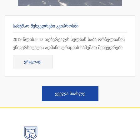
ᲡᲐᲛᲣᲨᲐᲝ ᲨᲔᲮᲕᲔᲓᲠᲔᲑᲘ ᲙᲕᲘᲞᲠᲝᲡᲨᲘ
2019 წლის 8-12 თებერვალს სულხან-საბა ორბელიანის
უნივერსიტეტის ადმინისტრაციის სამუშაო შეხვედრები
ჩატარდა კვიპროსში, ლარნაკაში. სამუშაო შეხვედრის
ᲕᲠᲪᲚᲐᲓ
ფარგლებ...
ᲧᲕᲔᲚᲐ ᲡᲘᲐᲮᲚᲔ