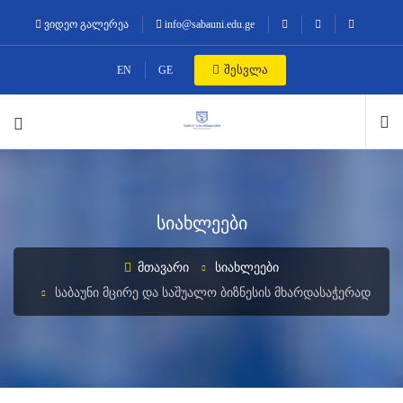
ვიდეო გალერეა
info@sabauni.edu.ge
შესვლა
EN
GE
სიახლეები
ᲛᲗᲐᲕᲐᲠᲘ
ᲡᲘᲐᲮᲚᲔᲔᲑᲘ
ᲡᲐᲑᲐᲣᲜᲘ ᲛᲪᲘᲠᲔ ᲓᲐ ᲡᲐᲨᲣᲐᲚᲝ ᲑᲘᲖᲜᲔᲡᲘᲡ ᲛᲮᲐᲠᲓᲐᲡᲐᲭᲔᲠᲐᲓ