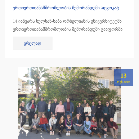
ᲣᲠᲗᲘᲔᲠᲗᲗᲐᲜᲐᲛᲨᲠᲝᲛᲚᲝᲑᲘᲡ ᲛᲔᲛᲝᲠᲐᲜᲓᲣᲛᲘ ᲐᲓᲕᲝᲙᲐᲢᲗᲐ ᲡᲐᲙᲕᲐᲚᲘᲤᲘᲙᲐᲪᲘᲝ ᲒᲐᲛᲝᲪᲓᲔᲑᲘᲡ ᲛᲝᲡᲐᲛᲖᲐᲓᲔᲑᲔᲚ ᲪᲔᲜᲢᲠᲗᲐᲜ
14 იანვარს სულხან-საბა ორბელიანის უნივერსიტეტმა
ურთიერთთანამშრომლობის მემორანდუმი გააფორმა
ადვოკატთა საკვალიფიკაციო გამოცდების
ᲕᲠᲪᲚᲐᲓ
მოსამზადებელ ცენტრთან. თანამშრ...
13
ᲗᲔᲑ,2019