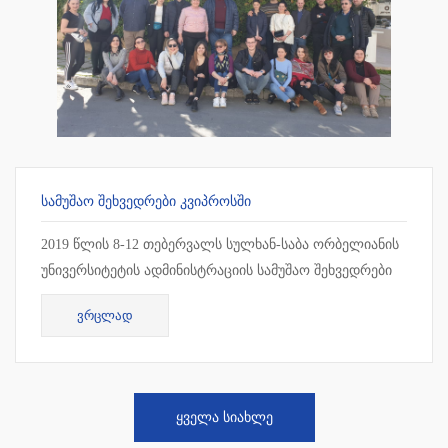
ᲡᲐᲛᲣᲨᲐᲝ ᲨᲔᲮᲕᲔᲓᲠᲔᲑᲘ ᲙᲕᲘᲞᲠᲝᲡᲨᲘ
2019 წლის 8-12 თებერვალს სულხან-საბა ორბელიანის
უნივერსიტეტის ადმინისტრაციის სამუშაო შეხვედრები
ჩატარდა კვიპროსში, ლარნაკაში. სამუშაო შეხვედრის
ᲕᲠᲪᲚᲐᲓ
ფარგლებ...
ᲧᲕᲔᲚᲐ ᲡᲘᲐᲮᲚᲔ