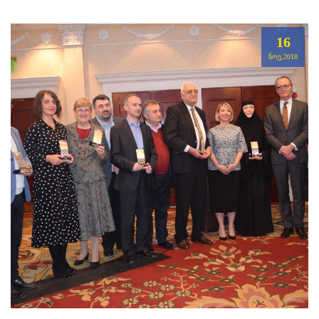
16
ᲜᲝᲔ,2018