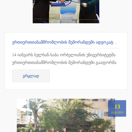
ᲣᲠᲗᲘᲔᲠᲗᲗᲐᲜᲐᲛᲨᲠᲝᲛᲚᲝᲑᲘᲡ ᲛᲔᲛᲝᲠᲐᲜᲓᲣᲛᲘ ᲐᲓᲕᲝᲙᲐᲢᲗᲐ ᲡᲐᲙᲕᲐᲚᲘᲤᲘᲙᲐᲪᲘᲝ ᲒᲐᲛᲝᲪᲓᲔᲑᲘᲡ ᲛᲝᲡᲐᲛᲖᲐᲓᲔᲑᲔᲚ ᲪᲔᲜᲢᲠᲗᲐᲜ
14 იანვარს სულხან-საბა ორბელიანის უნივერსიტეტმა
ურთიერთთანამშრომლობის მემორანდუმი გააფორმა
ადვოკატთა საკვალიფიკაციო გამოცდების
ᲕᲠᲪᲚᲐᲓ
მოსამზადებელ ცენტრთან. თანამშრ...
13
ᲗᲔᲑ,2019