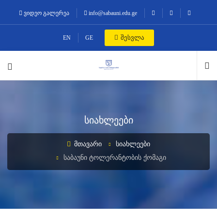
ვიდეო გალერეა
info@sabauni.edu.ge
შესვლა
EN
GE
სიახლეები
ᲛᲗᲐᲕᲐᲠᲘ
ᲡᲘᲐᲮᲚᲔᲔᲑᲘ
ᲡᲐᲑᲐᲣᲜᲘ ᲢᲝᲚᲔᲠᲐᲜᲢᲝᲑᲘᲡ ᲥᲝᲛᲐᲒᲘ