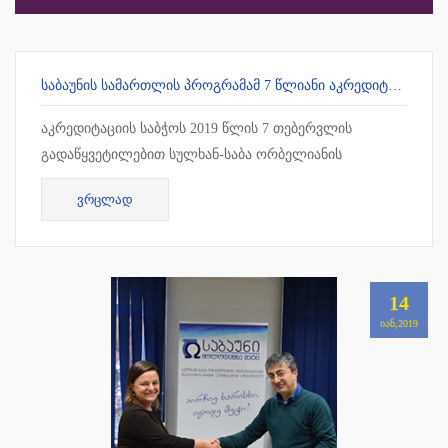
ᲡᲐᲑᲐᲣᲜᲘᲡ ᲡᲐᲛᲐᲠᲗᲚᲘᲡ ᲞᲠᲝᲒᲠᲐᲛᲐᲛ 7 ᲬᲚᲘᲐᲜᲘ ᲐᲙᲠᲔᲓᲘᲢᲐᲪᲘᲐ ᲛᲘᲘᲦᲝ
აკრედიტაციის საბჭოს 2019 წლის 7 თებერვლის
გადაწყვეტილებით სულხან-საბა ორბელიანის
უნივერსიტეტის სამართლის სამაგისტრო პროგრამამ 7
ᲕᲠᲪᲚᲐᲓ
წლიანი უპირობო აკრედიტაცია მიიღო !!!
14
ᲘᲐᲜ,2019