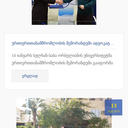
ᲣᲠᲗᲘᲔᲠᲗᲗᲐᲜᲐᲛᲨᲠᲝᲛᲚᲝᲑᲘᲡ ᲛᲔᲛᲝᲠᲐᲜᲓᲣᲛᲘ ᲐᲓᲕᲝᲙᲐᲢᲗᲐ ᲡᲐᲙᲕᲐᲚᲘᲤᲘᲙᲐᲪᲘᲝ ᲒᲐᲛᲝᲪᲓᲔᲑᲘᲡ ᲛᲝᲡᲐᲛᲖᲐᲓᲔᲑᲔᲚ ᲪᲔᲜᲢᲠᲗᲐᲜ
14 იანვარს სულხან-საბა ორბელიანის უნივერსიტეტმა
ურთიერთთანამშრომლობის მემორანდუმი გააფორმა
ადვოკატთა საკვალიფიკაციო გამოცდების
ᲕᲠᲪᲚᲐᲓ
მოსამზადებელ ცენტრთან. თანამშრ...
13
ᲗᲔᲑ,2019