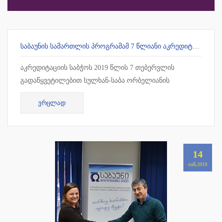
ᲡᲐᲑᲐᲣᲜᲘᲡ ᲡᲐᲛᲐᲠᲗᲚᲘᲡ ᲞᲠᲝᲒᲠᲐᲛᲐᲛ 7 ᲬᲚᲘᲐᲜᲘ ᲐᲙᲠᲔᲓᲘᲢᲐᲪᲘᲐ ᲛᲘᲘᲦᲝ
აკრედიტაციის საბჭოს 2019 წლის 7 თებერვლის
გადაწყვეტილებით სულხან-საბა ორბელიანის
უნივერსიტეტის სამართლის სამაგისტრო პროგრამამ 7
ᲕᲠᲪᲚᲐᲓ
წლიანი უპირობო აკრედიტაცია მიიღო !!!
14
ᲘᲐᲜ,2019