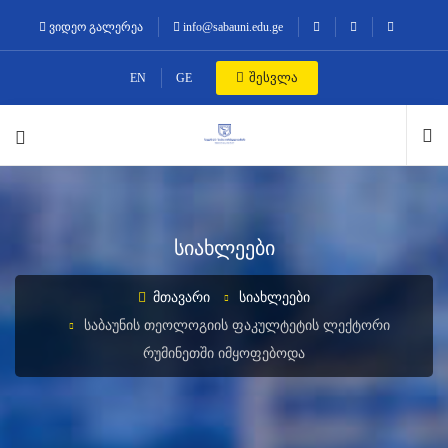
ვიდეო გალერეა
info@sabauni.edu.ge
შესვლა
EN
GE
სიახლეები
ᲛᲗᲐᲕᲐᲠᲘ
ᲡᲘᲐᲮᲚᲔᲔᲑᲘ
ᲡᲐᲑᲐᲣᲜᲘᲡ ᲗᲔᲝᲚᲝᲒᲘᲘᲡ ᲤᲐᲙᲣᲚᲢᲔᲢᲘᲡ ᲚᲔᲥᲢᲝᲠᲘ
ᲠᲣᲛᲘᲜᲔᲗᲨᲘ ᲘᲛᲧᲝᲤᲔᲑᲝᲓᲐ