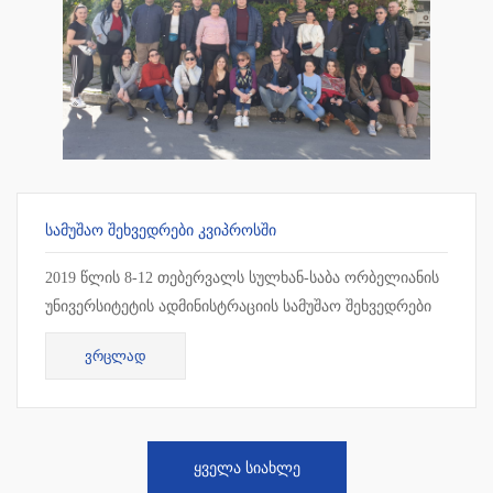
ᲡᲐᲛᲣᲨᲐᲝ ᲨᲔᲮᲕᲔᲓᲠᲔᲑᲘ ᲙᲕᲘᲞᲠᲝᲡᲨᲘ
2019 წლის 8-12 თებერვალს სულხან-საბა ორბელიანის
უნივერსიტეტის ადმინისტრაციის სამუშაო შეხვედრები
ჩატარდა კვიპროსში, ლარნაკაში. სამუშაო შეხვედრის
ᲕᲠᲪᲚᲐᲓ
ფარგლებ...
ᲧᲕᲔᲚᲐ ᲡᲘᲐᲮᲚᲔ