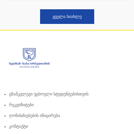
ᲧᲕᲔᲚᲐ ᲡᲘᲐᲮᲚᲔ
Გზამკვლევი Უცხოელი Სტუდენტებისთვის
Რეკვიზიტები
Ღონისძიებების Ინიცირება
Კონტაქტი