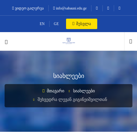
ვიდეო გალერეა
info@sabauni.edu.ge
შესვლა
EN
GE
სიახლეები
ᲛᲗᲐᲕᲐᲠᲘ
ᲡᲘᲐᲮᲚᲔᲔᲑᲘ
ᲨᲔᲮᲕᲔᲓᲠᲐ ᲚᲔᲕᲐᲜ ᲒᲘᲒᲘᲜᲔᲘᲨᲕᲘᲚᲗᲐᲜ