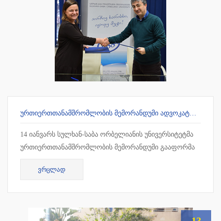
ᲣᲠᲗᲘᲔᲠᲗᲗᲐᲜᲐᲛᲨᲠᲝᲛᲚᲝᲑᲘᲡ ᲛᲔᲛᲝᲠᲐᲜᲓᲣᲛᲘ ᲐᲓᲕᲝᲙᲐᲢᲗᲐ ᲡᲐᲙᲕᲐᲚᲘᲤᲘᲙᲐᲪᲘᲝ ᲒᲐᲛᲝᲪᲓᲔᲑᲘᲡ ᲛᲝᲡᲐᲛᲖᲐᲓᲔᲑᲔᲚ ᲪᲔᲜᲢᲠᲗᲐᲜ
14 იანვარს სულხან-საბა ორბელიანის უნივერსიტეტმა
ურთიერთთანამშრომლობის მემორანდუმი გააფორმა
ადვოკატთა საკვალიფიკაციო გამოცდების
ᲕᲠᲪᲚᲐᲓ
მოსამზადებელ ცენტრთან. თანამშრ...
13