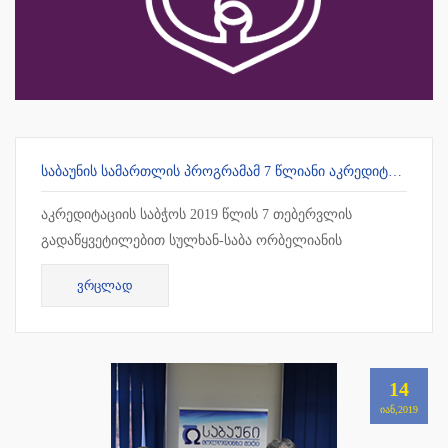
ᲡᲐᲑᲐᲣᲜᲘᲡ ᲡᲐᲛᲐᲠᲗᲚᲘᲡ ᲞᲠᲝᲒᲠᲐᲛᲐᲛ 7 ᲬᲚᲘᲐᲜᲘ ᲐᲙᲠᲔᲓᲘᲢᲐᲪᲘᲐ ᲛᲘᲘᲦᲝ
აკრედიტაციის საბჭოს 2019 წლის 7 თებერვლის
გადაწყვეტილებით სულხან-საბა ორბელიანის
უნივერსიტეტის სამართლის სამაგისტრო პროგრამამ 7
ᲕᲠᲪᲚᲐᲓ
წლიანი უპირობო აკრედიტაცია მიიღო !!!
14
ᲘᲐᲜ,2019