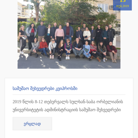
ᲗᲔᲑ,2019
ᲡᲐᲛᲣᲨᲐᲝ ᲨᲔᲮᲕᲔᲓᲠᲔᲑᲘ ᲙᲕᲘᲞᲠᲝᲡᲨᲘ
2019 წლის 8-12 თებერვალს სულხან-საბა ორბელიანის
უნივერსიტეტის ადმინისტრაციის სამუშაო შეხვედრები
ჩატარდა კვიპროსში, ლარნაკაში. სამუშაო შეხვედრის
ᲕᲠᲪᲚᲐᲓ
ფარგლებ...