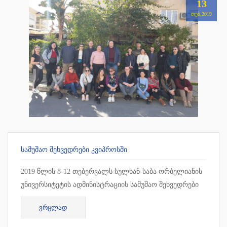
13
ᲗᲔᲑ,2019
ᲡᲐᲛᲣᲨᲐᲝ ᲨᲔᲮᲕᲔᲓᲠᲔᲑᲘ ᲙᲕᲘᲞᲠᲝᲡᲨᲘ
2019 წლის 8-12 თებერვალს სულხან-საბა ორბელიანის
უნივერსიტეტის ადმინისტრაციის სამუშაო შეხვედრები
ჩატარდა კვიპროსში, ლარნაკაში. სამუშაო შეხვედრის
ᲕᲠᲪᲚᲐᲓ
ფარგლებ...