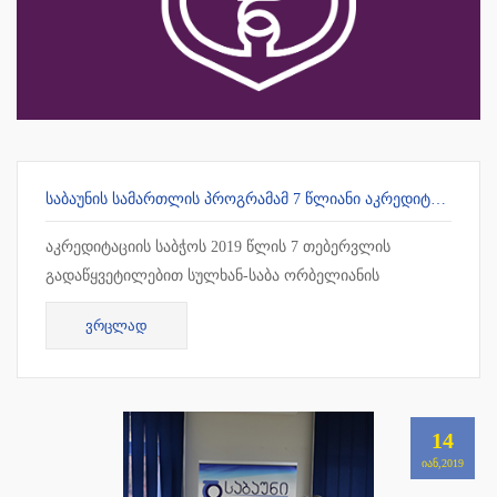
ᲡᲐᲑᲐᲣᲜᲘᲡ ᲡᲐᲛᲐᲠᲗᲚᲘᲡ ᲞᲠᲝᲒᲠᲐᲛᲐᲛ 7 ᲬᲚᲘᲐᲜᲘ ᲐᲙᲠᲔᲓᲘᲢᲐᲪᲘᲐ ᲛᲘᲘᲦᲝ
აკრედიტაციის საბჭოს 2019 წლის 7 თებერვლის
გადაწყვეტილებით სულხან-საბა ორბელიანის
უნივერსიტეტის სამართლის სამაგისტრო პროგრამამ 7
ᲕᲠᲪᲚᲐᲓ
წლიანი უპირობო აკრედიტაცია მიიღო !!!
14
ᲘᲐᲜ,2019