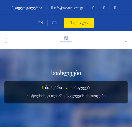
ვიდეო გალერეა
info@sabauni.edu.ge
შესვლა
EN
GE
სიახლეები
ᲛᲗᲐᲕᲐᲠᲘ
ᲡᲘᲐᲮᲚᲔᲔᲑᲘ
ᲢᲠᲔᲜᲘᲜᲒᲘ ᲗᲔᲛᲐᲖᲔ “ᲙᲕᲚᲔᲕᲘᲡ ᲛᲔᲗᲝᲓᲔᲑᲘ”.