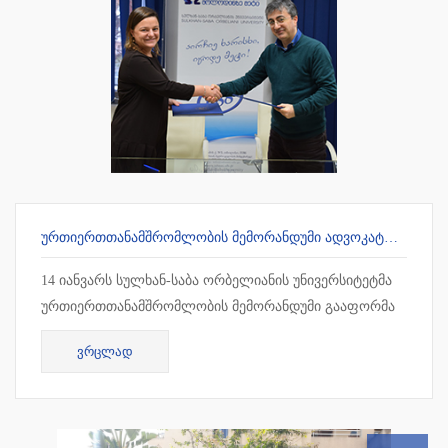
ᲣᲠᲗᲘᲔᲠᲗᲗᲐᲜᲐᲛᲨᲠᲝᲛᲚᲝᲑᲘᲡ ᲛᲔᲛᲝᲠᲐᲜᲓᲣᲛᲘ ᲐᲓᲕᲝᲙᲐᲢᲗᲐ ᲡᲐᲙᲕᲐᲚᲘᲤᲘᲙᲐᲪᲘᲝ ᲒᲐᲛᲝᲪᲓᲔᲑᲘᲡ ᲛᲝᲡᲐᲛᲖᲐᲓᲔᲑᲔᲚ ᲪᲔᲜᲢᲠᲗᲐᲜ
14 იანვარს სულხან-საბა ორბელიანის უნივერსიტეტმა
ურთიერთთანამშრომლობის მემორანდუმი გააფორმა
ადვოკატთა საკვალიფიკაციო გამოცდების
ᲕᲠᲪᲚᲐᲓ
მოსამზადებელ ცენტრთან. თანამშრ...