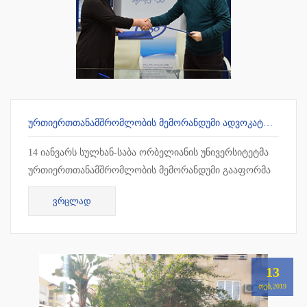
ᲣᲠᲗᲘᲔᲠᲗᲗᲐᲜᲐᲛᲨᲠᲝᲛᲚᲝᲑᲘᲡ ᲛᲔᲛᲝᲠᲐᲜᲓᲣᲛᲘ ᲐᲓᲕᲝᲙᲐᲢᲗᲐ ᲡᲐᲙᲕᲐᲚᲘᲤᲘᲙᲐᲪᲘᲝ ᲒᲐᲛᲝᲪᲓᲔᲑᲘᲡ ᲛᲝᲡᲐᲛᲖᲐᲓᲔᲑᲔᲚ ᲪᲔᲜᲢᲠᲗᲐᲜ
14 იანვარს სულხან-საბა ორბელიანის უნივერსიტეტმა
ურთიერთთანამშრომლობის მემორანდუმი გააფორმა
ადვოკატთა საკვალიფიკაციო გამოცდების
ᲕᲠᲪᲚᲐᲓ
მოსამზადებელ ცენტრთან. თანამშრ...
13
ᲗᲔᲑ,2019