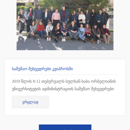
ᲡᲐᲛᲣᲨᲐᲝ ᲨᲔᲮᲕᲔᲓᲠᲔᲑᲘ ᲙᲕᲘᲞᲠᲝᲡᲨᲘ
2019 წლის 8-12 თებერვალს სულხან-საბა ორბელიანის
უნივერსიტეტის ადმინისტრაციის სამუშაო შეხვედრები
ჩატარდა კვიპროსში, ლარნაკაში. სამუშაო შეხვედრის
ᲕᲠᲪᲚᲐᲓ
ფარგლებ...