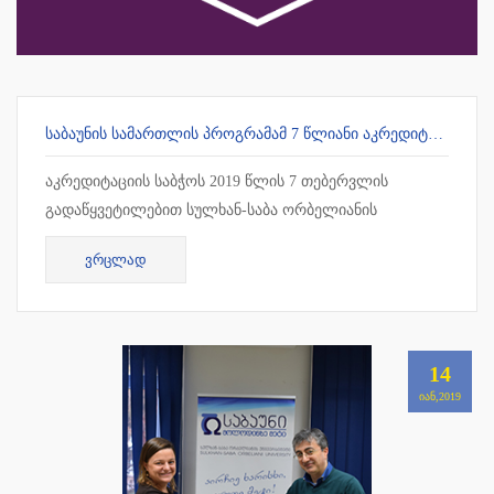
ᲡᲐᲑᲐᲣᲜᲘᲡ ᲡᲐᲛᲐᲠᲗᲚᲘᲡ ᲞᲠᲝᲒᲠᲐᲛᲐᲛ 7 ᲬᲚᲘᲐᲜᲘ ᲐᲙᲠᲔᲓᲘᲢᲐᲪᲘᲐ ᲛᲘᲘᲦᲝ
აკრედიტაციის საბჭოს 2019 წლის 7 თებერვლის
გადაწყვეტილებით სულხან-საბა ორბელიანის
უნივერსიტეტის სამართლის სამაგისტრო პროგრამამ 7
ᲕᲠᲪᲚᲐᲓ
წლიანი უპირობო აკრედიტაცია მიიღო !!!
14
ᲘᲐᲜ,2019