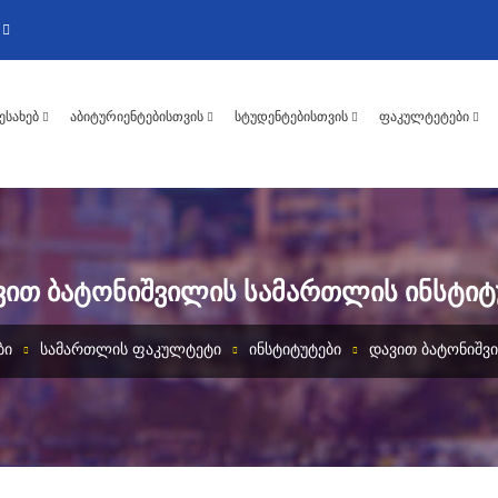
ᲨᲔᲡᲐᲮᲔᲑ
ᲐᲑᲘᲢᲣᲠᲘᲔᲜᲢᲔᲑᲘᲡᲗᲕᲘᲡ
ᲡᲢᲣᲓᲔᲜᲢᲔᲑᲘᲡᲗᲕᲘᲡ
ᲤᲐᲙᲣᲚᲢᲔᲢᲔᲑᲘ
ᲕᲘᲗ ᲑᲐᲢᲝᲜᲘᲨᲕᲘᲚᲘᲡ ᲡᲐᲛᲐᲠᲗᲚᲘᲡ ᲘᲜᲡᲢᲘᲢ
ᲑᲘ
ᲡᲐᲛᲐᲠᲗᲚᲘᲡ ᲤᲐᲙᲣᲚᲢᲔᲢᲘ
ᲘᲜᲡᲢᲘᲢᲣᲢᲔᲑᲘ
ᲓᲐᲕᲘᲗ ᲑᲐᲢᲝᲜᲘᲨᲕ