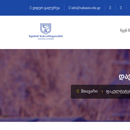
ვიდეო გალერეა
info@sabauni.edu.ge
ᲩᲕᲔᲜ 
ᲓᲐ
ᲛᲗᲐᲕᲐᲠᲘ
ᲤᲐᲙᲣᲚᲢᲔᲢᲔ