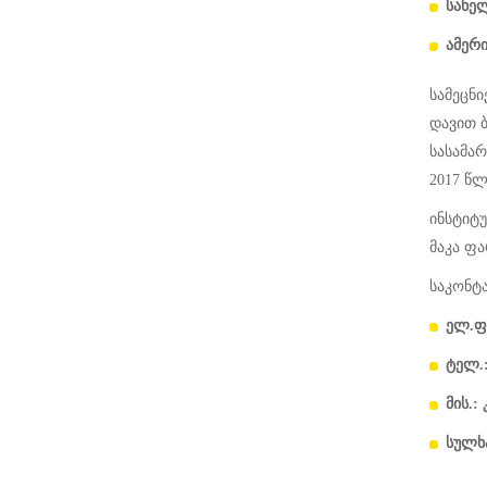
სახე
ამერ
სამეცნი
დავით 
სასამა
2017 წ
ინსტიტ
მაკა ფა
საკონტ
ელ.ფო
ტელ.:
მის.:
სულხა