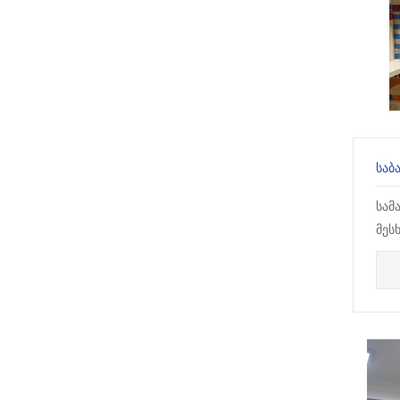
ᲡᲐᲑ
სამ
მეს
პრო
უნი
ფრა