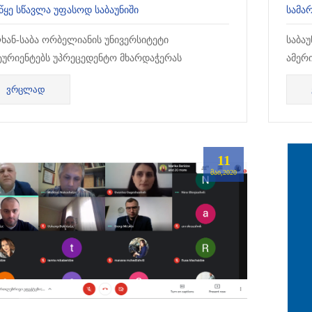
ᲬᲧᲔ ᲡᲬᲐᲕᲚᲐ ᲣᲤᲐᲡᲝᲓ ᲡᲐᲑᲐᲣᲜᲘᲨᲘ
ხან-საბა ორბელიანის უნივერსიტეტი
საბა
ტურიენტებს უპრეცედენტო მხარდაჭერას
ამერ
ვაზობს: 2020 წლის...
განვ
ᲕᲠᲪᲚᲐᲓ
„კანო
11
ᲛᲐᲘ,2020