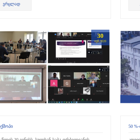
ᲕᲠᲪᲚᲐᲓ
საგა
30
ᲘᲕᲜ,2020
ᲥᲨᲝᲞᲘ
0 წლის 30 ივნისს, სულხან-საბა ორბელიანის
კოვი