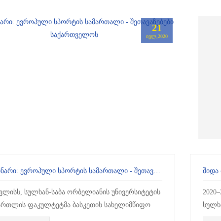
21
ᲘᲕᲚ,2020
ᲕᲔᲑᲘᲜᲐᲠᲘ: ᲔᲕᲠᲝᲞᲣᲚᲘ ᲡᲞᲝᲠᲢᲘᲡ ᲡᲐᲛᲐᲠᲗᲐᲚᲘ - ᲨᲔᲗᲐᲕᲐᲖᲔᲑᲔᲑᲘ ᲡᲐᲥᲐᲠᲗᲕᲔᲚᲝᲡ
ᲨᲘᲓᲐ
ივლისს, სულხან-საბა ორბელიანის უნივერსიტეტის
2020
ართლის ფაკულტეტმა ბასკეთის სახელიმწიფო
სულხ
ვერსიტეტთან, ბასკეთის უნივერსიტეტის ადამია...
ბაკა