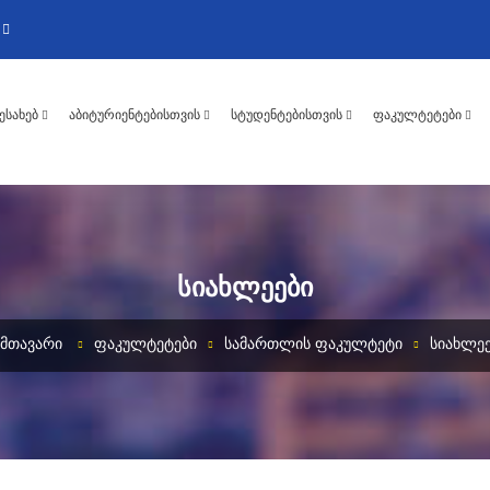
ᲨᲔᲡᲐᲮᲔᲑ
ᲐᲑᲘᲢᲣᲠᲘᲔᲜᲢᲔᲑᲘᲡᲗᲕᲘᲡ
ᲡᲢᲣᲓᲔᲜᲢᲔᲑᲘᲡᲗᲕᲘᲡ
ᲤᲐᲙᲣᲚᲢᲔᲢᲔᲑᲘ
ᲡᲘᲐᲮᲚᲔᲔᲑᲘ
ᲛᲗᲐᲕᲐᲠᲘ
ᲤᲐᲙᲣᲚᲢᲔᲢᲔᲑᲘ
ᲡᲐᲛᲐᲠᲗᲚᲘᲡ ᲤᲐᲙᲣᲚᲢᲔᲢᲘ
ᲡᲘᲐᲮᲚᲔᲔ