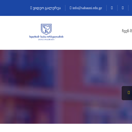
ვიდეო გალერეა
info@sabauni.edu.ge
ᲩᲕᲔᲜ 