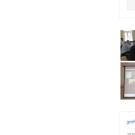
ᲕᲝᲠ
202