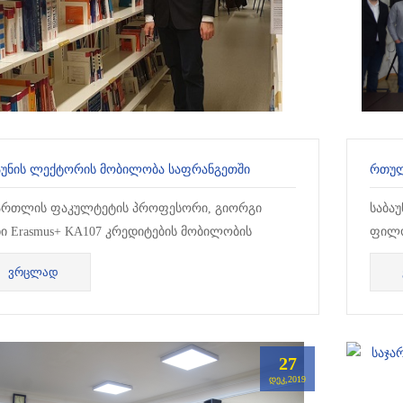
ᲐᲣᲜᲘᲡ ᲚᲔᲥᲢᲝᲠᲘᲡ ᲛᲝᲑᲘᲚᲝᲑᲐ ᲡᲐᲤᲠᲐᲜᲒᲔᲗᲨᲘ
ᲠᲗᲣᲚ
ართლის ფაკულტეტის პროფესორი, გიორგი
საბა
ხი Erasmus+ KA107 კრედიტების მობილობის
ფილო
გრამით იმყოფებოდა ლიონის კათოლიკურ
მესა
ᲕᲠᲪᲚᲐᲓ
ვერსიტეტში, სადაც ერთი კვირის მანძილზე
„რთუ
ნგი...
27
ᲓᲔᲙ,2019