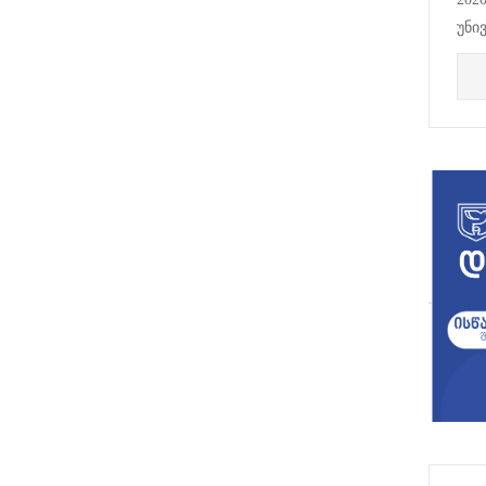
უნი
ორგ
ეძღ