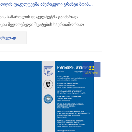
ᲡᲐᲛᲐᲠᲗᲚᲘᲡ ᲤᲐᲙᲣᲚᲢᲔᲢᲛᲐ ᲐᲛᲔᲠᲘᲙᲣᲚᲘ ᲒᲠᲐᲜᲢᲘ ᲛᲝᲘᲞᲝᲕᲐ
უნის სამართლის ფაკულტეტმა გაიმარჯვა
იკის შეერთებული შტატების საერთაშორისო
ითარების სააგენტოს (USAID) პროგრამის -
ᲕᲠᲪᲚᲐᲓ
ნის...
22
ᲐᲞᲠ,2020