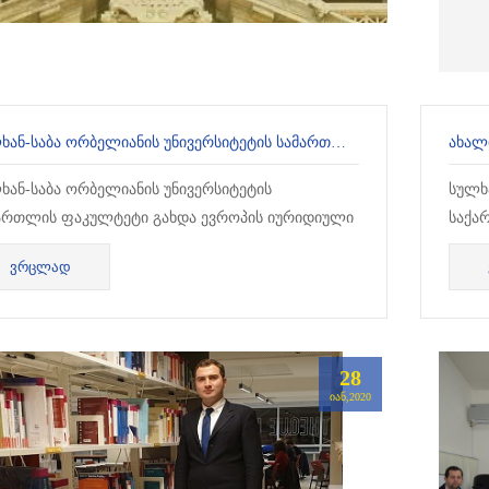
ᲡᲣᲚᲮᲐᲜ-ᲡᲐᲑᲐ ᲝᲠᲑᲔᲚᲘᲐᲜᲘᲡ ᲣᲜᲘᲕᲔᲠᲡᲘᲢᲔᲢᲘᲡ ᲡᲐᲛᲐᲠᲗᲚᲘᲡ ᲤᲐᲙᲣᲚᲢᲔᲢᲘ ELFA-Ს ᲬᲔᲕᲠᲘ ᲒᲐᲮᲓᲐ
ᲐᲮᲐᲚᲘ
ხან-საბა ორბელიანის უნივერსიტეტის
სულხ
ართლის ფაკულტეტი გახდა ევროპის იურიდიული
საქა
ულტეტების ასოციაციის (ELFA – European Law
საინ
ᲕᲠᲪᲚᲐᲓ
lties Association) წევრი....
შესა
28
ᲘᲐᲜ,2020