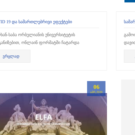
ID 19 ᲓᲐ ᲡᲐᲛᲐᲠᲗᲚᲔᲑᲠᲘᲕᲘ ᲔᲤᲔᲥᲢᲔᲑᲘ
ᲡᲐᲛᲐ
ხან-საბა ორბელიანის უნივერსიტეტის
გამო
ანიზებით, ონლაინ ფორმატში ჩატარდა
დავი
ელური დისკუსიათა ციკლი თემაზე „COVID 19 ის
ივან
ᲕᲠᲪᲚᲐᲓ
ოწვევები საქართველოში“.
სახე
06
ᲐᲞᲠ,2020