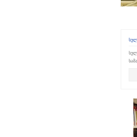
სულ
სამ
ფაკ
Facu