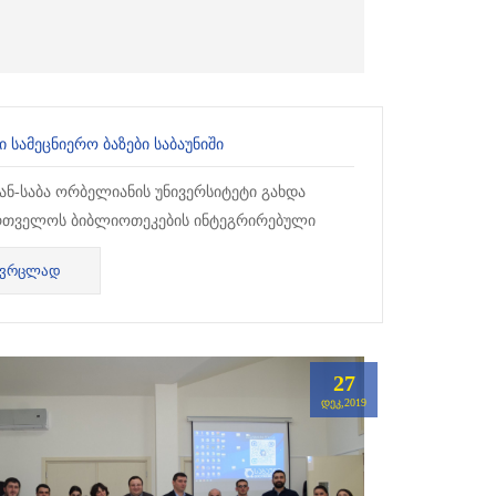
 ᲡᲐᲛᲔᲪᲜᲘᲔᲠᲝ ᲑᲐᲖᲔᲑᲘ ᲡᲐᲑᲐᲣᲜᲘᲨᲘ
ან-საბა ორბელიანის უნივერსიტეტი გახდა
რთველოს ბიბლიოთეკების ინტეგრირებული
ფორმაციო ქსელის კონსორციუმის წევრი.
ᲕᲠᲪᲚᲐᲓ
ძლებლობა გვაქვს, ვისარგებლოთ უმ...
27
ᲓᲔᲙ,2019