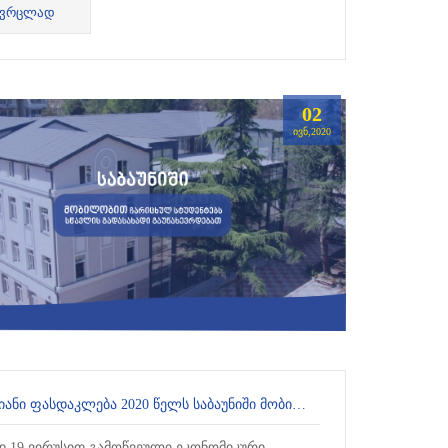
ᲕᲠᲪᲚᲐᲓ
ნმანათლებლო პროგრამებზე შიდა მობილობის...
02
ᲘᲕᲜ,2020
50 %-ᲘᲐᲜᲘ ᲤᲐᲡᲓᲐᲙᲚᲔᲑᲐ 2020 ᲬᲔᲚᲡ ᲡᲐᲑᲐᲣᲜᲘᲨᲘ ᲛᲝᲑᲘᲚᲝᲑᲘᲗ ᲩᲐᲠᲘᲪᲮᲣᲚ ᲧᲕᲔᲚᲐ ᲡᲢᲣᲓᲔᲜᲢᲡ
დ 19 ვირუსით გამოწვეული ეკონომიკური