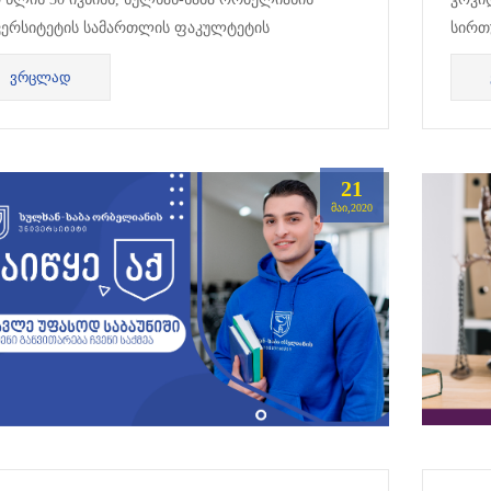
ვერსიტეტის სამართლის ფაკულტეტის
სირთ
ანიზებით ჩატარდა ვორქშოპი, რომელიც
აგრძ
ᲕᲠᲪᲚᲐᲓ
ვნებოდა უმაღლეს სასწ...
განა
21
ᲛᲐᲘ,2020