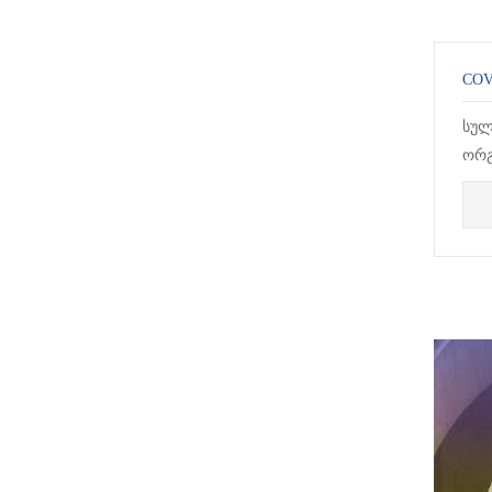
COV
სულ
ორგ
პან
გამ