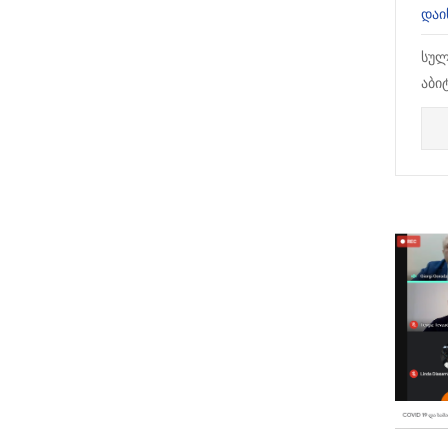
ᲓᲐᲘ
სულ
აბი
სთა