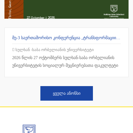
ᲛᲔ-3 ᲡᲐᲔᲠᲗᲐᲨᲝᲠᲘᲡᲝ ᲙᲝᲜᲤᲔᲠᲔᲜᲪᲘᲐ „ᲢᲠᲐᲜᲡᲤᲝᲠᲛᲐᲪᲘᲘᲡ ᲔᲢᲐᲞᲖᲔ ᲛᲧᲝᲤᲘ ᲡᲐᲖᲝᲒᲐᲓᲝᲔᲑᲔᲑᲘ“
სულხან -საბა ორბელიანის უნივერსიტეტი
2026 წლის 27 ოქტომბერს სულხან-საბა ორბელიანის
უნივერსიტეტის სოციალურ მეცნიერებათა ფაკულტეტი
საერთაშორისო სამეცნიერო კონფერენციას „გარ...
ᲧᲕᲔᲚᲐ ᲐᲜᲝᲜᲡᲘ