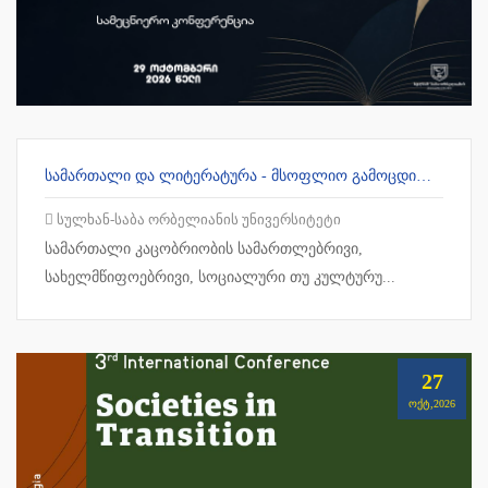
ᲡᲐᲛᲐᲠᲗᲐᲚᲘ ᲓᲐ ᲚᲘᲢᲔᲠᲐᲢᲣᲠᲐ - ᲛᲡᲝᲤᲚᲘᲝ ᲒᲐᲛᲝᲪᲓᲘᲚᲔᲑᲐ ᲓᲐ ᲥᲐᲠᲗᲣᲚᲘ ᲙᲝᲜᲢᲔᲥᲡᲢᲘ
სულხან-საბა ორბელიანის უნივერსიტეტი
სამართალი კაცობრიობის სამართლებრივი,
სახელმწიფოებრივი, სოციალური თუ კულტურუ...
27
ᲝᲥᲢ,2026