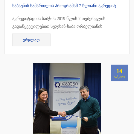
ᲡᲐᲑᲐᲣᲜᲘᲡ ᲡᲐᲛᲐᲠᲗᲚᲘᲡ ᲞᲠᲝᲒᲠᲐᲛᲐᲛ 7 ᲬᲚᲘᲐᲜᲘ ᲐᲙᲠᲔᲓᲘᲢᲐᲪᲘᲐ ᲛᲘᲘᲦᲝ
აკრედიტაციის საბჭოს 2019 წლის 7 თებერვლის
გადაწყვეტილებით სულხან-საბა ორბელიანის
უნივერსიტეტის სამართლის სამაგისტრო პროგრამამ 7
ᲕᲠᲪᲚᲐᲓ
წლიანი უპირობო აკრედიტაცია მიიღო !!!
14
ᲘᲐᲜ,2019