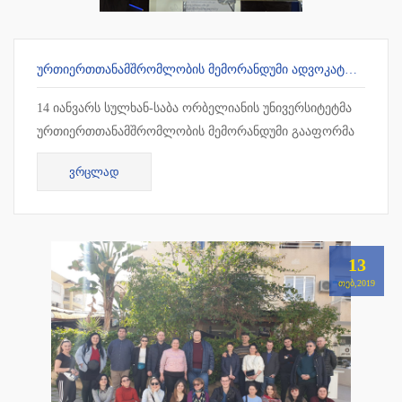
ᲣᲠᲗᲘᲔᲠᲗᲗᲐᲜᲐᲛᲨᲠᲝᲛᲚᲝᲑᲘᲡ ᲛᲔᲛᲝᲠᲐᲜᲓᲣᲛᲘ ᲐᲓᲕᲝᲙᲐᲢᲗᲐ ᲡᲐᲙᲕᲐᲚᲘᲤᲘᲙᲐᲪᲘᲝ ᲒᲐᲛᲝᲪᲓᲔᲑᲘᲡ ᲛᲝᲡᲐᲛᲖᲐᲓᲔᲑᲔᲚ ᲪᲔᲜᲢᲠᲗᲐᲜ
14 იანვარს სულხან-საბა ორბელიანის უნივერსიტეტმა
ურთიერთთანამშრომლობის მემორანდუმი გააფორმა
ადვოკატთა საკვალიფიკაციო გამოცდების
ᲕᲠᲪᲚᲐᲓ
მოსამზადებელ ცენტრთან. თანამშრ...
13
ᲗᲔᲑ,2019