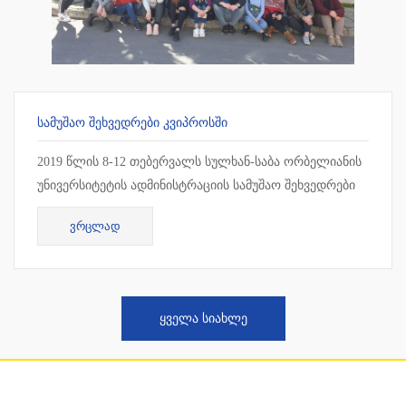
ᲡᲐᲛᲣᲨᲐᲝ ᲨᲔᲮᲕᲔᲓᲠᲔᲑᲘ ᲙᲕᲘᲞᲠᲝᲡᲨᲘ
2019 წლის 8-12 თებერვალს სულხან-საბა ორბელიანის
უნივერსიტეტის ადმინისტრაციის სამუშაო შეხვედრები
ჩატარდა კვიპროსში, ლარნაკაში. სამუშაო შეხვედრის
ᲕᲠᲪᲚᲐᲓ
ფარგლებ...
ᲧᲕᲔᲚᲐ ᲡᲘᲐᲮᲚᲔ