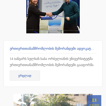
ᲣᲠᲗᲘᲔᲠᲗᲗᲐᲜᲐᲛᲨᲠᲝᲛᲚᲝᲑᲘᲡ ᲛᲔᲛᲝᲠᲐᲜᲓᲣᲛᲘ ᲐᲓᲕᲝᲙᲐᲢᲗᲐ ᲡᲐᲙᲕᲐᲚᲘᲤᲘᲙᲐᲪᲘᲝ ᲒᲐᲛᲝᲪᲓᲔᲑᲘᲡ ᲛᲝᲡᲐᲛᲖᲐᲓᲔᲑᲔᲚ ᲪᲔᲜᲢᲠᲗᲐᲜ
14 იანვარს სულხან-საბა ორბელიანის უნივერსიტეტმა
ურთიერთთანამშრომლობის მემორანდუმი გააფორმა
ადვოკატთა საკვალიფიკაციო გამოცდების
ᲕᲠᲪᲚᲐᲓ
მოსამზადებელ ცენტრთან. თანამშრ...
13
ᲗᲔᲑ,2019