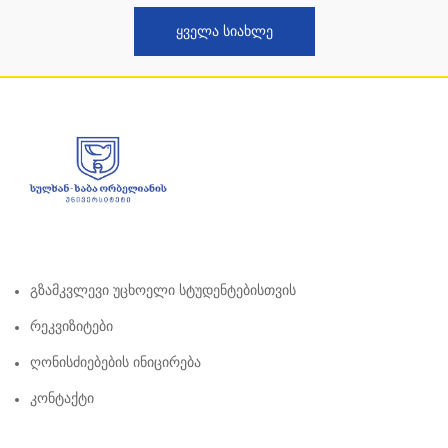
ᲧᲕᲔᲚᲐ ᲡᲘᲐᲮᲚᲔ
Გზამკვლევი Უცხოელი Სტუდენტებისთვის
Რეკვიზიტები
Ღონისძიებების Ინიცირება
Კონტაქტი