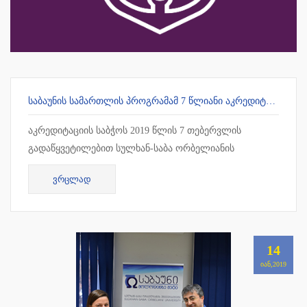
ᲡᲐᲑᲐᲣᲜᲘᲡ ᲡᲐᲛᲐᲠᲗᲚᲘᲡ ᲞᲠᲝᲒᲠᲐᲛᲐᲛ 7 ᲬᲚᲘᲐᲜᲘ ᲐᲙᲠᲔᲓᲘᲢᲐᲪᲘᲐ ᲛᲘᲘᲦᲝ
აკრედიტაციის საბჭოს 2019 წლის 7 თებერვლის
გადაწყვეტილებით სულხან-საბა ორბელიანის
უნივერსიტეტის სამართლის სამაგისტრო პროგრამამ 7
ᲕᲠᲪᲚᲐᲓ
წლიანი უპირობო აკრედიტაცია მიიღო !!!
14
ᲘᲐᲜ,2019