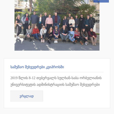
ᲡᲐᲛᲣᲨᲐᲝ ᲨᲔᲮᲕᲔᲓᲠᲔᲑᲘ ᲙᲕᲘᲞᲠᲝᲡᲨᲘ
2019 წლის 8-12 თებერვალს სულხან-საბა ორბელიანის
უნივერსიტეტის ადმინისტრაციის სამუშაო შეხვედრები
ჩატარდა კვიპროსში, ლარნაკაში. სამუშაო შეხვედრის
ᲕᲠᲪᲚᲐᲓ
ფარგლებ...