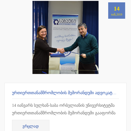
14
ᲘᲐᲜ,2019
ᲣᲠᲗᲘᲔᲠᲗᲗᲐᲜᲐᲛᲨᲠᲝᲛᲚᲝᲑᲘᲡ ᲛᲔᲛᲝᲠᲐᲜᲓᲣᲛᲘ ᲐᲓᲕᲝᲙᲐᲢᲗᲐ ᲡᲐᲙᲕᲐᲚᲘᲤᲘᲙᲐᲪᲘᲝ ᲒᲐᲛᲝᲪᲓᲔᲑᲘᲡ ᲛᲝᲡᲐᲛᲖᲐᲓᲔᲑᲔᲚ ᲪᲔᲜᲢᲠᲗᲐᲜ
14 იანვარს სულხან-საბა ორბელიანის უნივერსიტეტმა
ურთიერთთანამშრომლობის მემორანდუმი გააფორმა
ადვოკატთა საკვალიფიკაციო გამოცდების
ᲕᲠᲪᲚᲐᲓ
მოსამზადებელ ცენტრთან. თანამშრ...