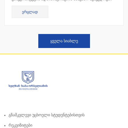
ჩატარდა კვიპროსში, ლარნაკაში. სამუშაო შეხვედრის
ᲕᲠᲪᲚᲐᲓ
ფარგლებ...
ᲧᲕᲔᲚᲐ ᲡᲘᲐᲮᲚᲔ
Გზამკვლევი Უცხოელი Სტუდენტებისთვის
Რეკვიზიტები