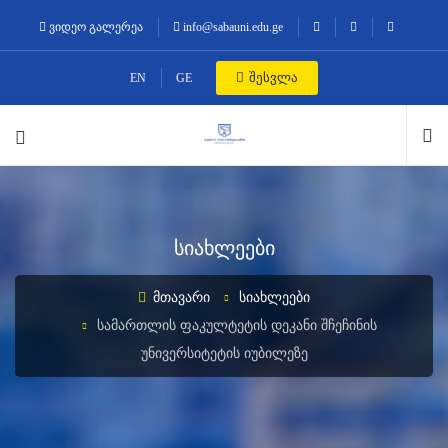
ვიდეო გალერეა
info@sabauni.edu.ge
შესვლა
EN
GE
სიახლეები
ᲛᲗᲐᲕᲐᲠᲘ
ᲡᲘᲐᲮᲚᲔᲔᲑᲘ
ᲡᲐᲛᲐᲠᲗᲚᲘᲡ ᲤᲐᲙᲣᲚᲢᲔᲢᲘᲡ ᲓᲔᲙᲐᲜᲘ ᲨᲩᲔᲩᲘᲜᲘᲡ
ᲣᲜᲘᲕᲔᲠᲡᲘᲢᲔᲢᲘᲡ ᲘᲣᲑᲘᲚᲔᲖᲔ