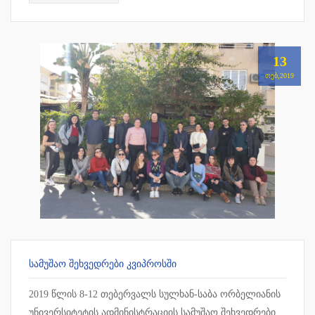
13
ᲗᲔᲑ,2019
ᲡᲐᲛᲣᲨᲐᲝ ᲨᲔᲮᲕᲔᲓᲠᲔᲑᲘ ᲙᲕᲘᲞᲠᲝᲡᲨᲘ
2019 წლის 8-12 თებერვალს სულხან-საბა ორბელიანის
უნივერსიტეტის ადმინისტრაციის სამუშაო შეხვედრები