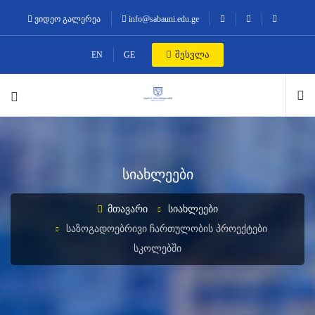
ვიდეო გალერეა
info@sabauni.edu.ge
შესვლა
EN
GE
სიახლეები
ᲛᲗᲐᲕᲐᲠᲘ
ᲡᲘᲐᲮᲚᲔᲔᲑᲘ
ᲡᲐᲖᲝᲒᲐᲓᲝᲔᲑᲠᲘᲕᲘ ᲩᲐᲠᲗᲣᲚᲝᲑᲘᲡ ᲞᲠᲝᲔᲥᲢᲔᲑᲘ
ᲡᲙᲝᲚᲔᲑᲨᲘ