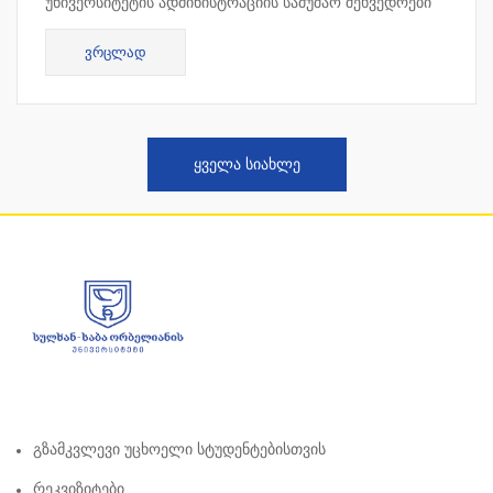
უნივერსიტეტის ადმინისტრაციის სამუშაო შეხვედრები
ჩატარდა კვიპროსში, ლარნაკაში. სამუშაო შეხვედრის
ᲕᲠᲪᲚᲐᲓ
ფარგლებ...
ᲧᲕᲔᲚᲐ ᲡᲘᲐᲮᲚᲔ
Გზამკვლევი Უცხოელი Სტუდენტებისთვის
Რეკვიზიტები