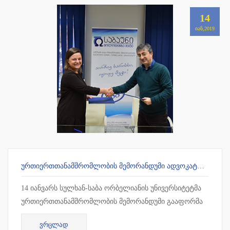
14
ᲘᲐᲜ,2019
ᲣᲠᲗᲘᲔᲠᲗᲗᲐᲜᲐᲛᲨᲠᲝᲛᲚᲝᲑᲘᲡ ᲛᲔᲛᲝᲠᲐᲜᲓᲣᲛᲘ ᲐᲓᲕᲝᲙᲐᲢᲗᲐ ᲡᲐᲙᲕᲐᲚᲘᲤᲘᲙᲐᲪᲘᲝ ᲒᲐᲛᲝᲪᲓᲔᲑᲘᲡ ᲛᲝᲡᲐᲛᲖᲐᲓᲔᲑᲔᲚ ᲪᲔᲜᲢᲠᲗᲐᲜ
14 იანვარს სულხან-საბა ორბელიანის უნივერსიტეტმა
ურთიერთთანამშრომლობის მემორანდუმი გააფორმა
ადვოკატთა საკვალიფიკაციო გამოცდების
ᲕᲠᲪᲚᲐᲓ
მოსამზადებელ ცენტრთან. თანამშრ...