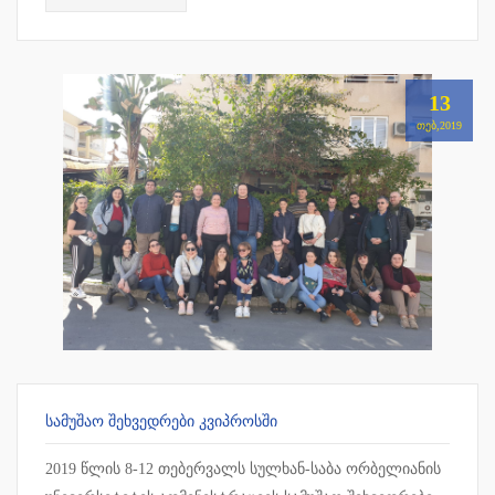
13
ᲗᲔᲑ,2019
ᲡᲐᲛᲣᲨᲐᲝ ᲨᲔᲮᲕᲔᲓᲠᲔᲑᲘ ᲙᲕᲘᲞᲠᲝᲡᲨᲘ
2019 წლის 8-12 თებერვალს სულხან-საბა ორბელიანის