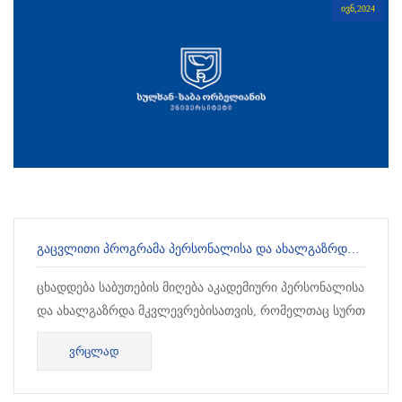
ᲘᲕᲜ,2024
ᲒᲐᲪᲕᲚᲘᲗᲘ ᲞᲠᲝᲒᲠᲐᲛᲐ ᲞᲔᲠᲡᲝᲜᲐᲚᲘᲡᲐ ᲓᲐ ᲐᲮᲐᲚᲒᲐᲖᲠᲓᲐ ᲛᲙᲕᲚᲔᲕᲠᲔᲑᲘᲡᲗᲕᲘᲡ
ცხადდება საბუთების მიღება აკადემიური პერსონალისა
და ახალგაზრდა მკვლევრებისათვის, რომელთაც სურთ
მოკლე ვადიანი მობილობით სასწავლო და კვლევითი
ᲕᲠᲪᲚᲐᲓ
საქმიანობა განახორციელ...