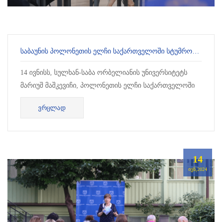
ᲡᲐᲑᲐᲣᲜᲘᲡ ᲞᲝᲚᲝᲜᲔᲗᲘᲡ ᲔᲚᲩᲘ ᲡᲐᲥᲐᲠᲗᲕᲔᲚᲝᲨᲘ ᲡᲢᲣᲛᲠᲝᲑᲓᲐ
14 ივნისს, სულხან-საბა ორბელიანის უნივერსიტეტს
მარიუშ მაშკევიჩი, პოლონეთის ელჩი საქართველოში
სტუმრობდა. იგი დაესწრო ორ საინტერესო შეხვედრას,
ᲕᲠᲪᲚᲐᲓ
რომლებიც...
14
ᲘᲕᲜ,2024