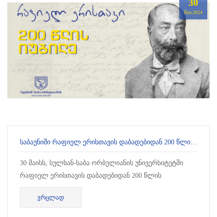
30
ᲛᲐᲘ,2024
ᲡᲐᲑᲐᲣᲜᲘᲨᲘ ᲠᲐᲤᲘᲔᲚ ᲔᲠᲘᲡᲗᲐᲕᲘᲡ ᲓᲐᲑᲐᲓᲔᲑᲘᲓᲐᲜ 200 ᲬᲚᲘᲡ ᲘᲣᲑᲘᲚᲔᲡᲐᲓᲛᲘ ᲛᲘᲫᲦᲕᲜᲘᲚᲘ ᲙᲝᲜᲤᲔᲠᲔᲜᲪᲘᲐ ᲒᲐᲘᲛᲐᲠᲗᲐ
30 მაისს, სულხან-საბა ორბელიანის უნივერსიტეტში
რაფიელ ერისთავის დაბადებიდან 200 წლის
იუბილესადმი მიძღვნილი კონფერენცია გაიმართა.
ᲕᲠᲪᲚᲐᲓ
შეხვედრაზე მოხსენებები წარად...