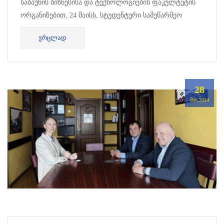
საბაუნის ბიზნესისა და ტექნოლოგიების ფაკულტეტის
ორგანიზებით, 24 მაისს, სტუდენტური სამეწარმეო
იდეების კონკურსი ჩატარდა. წარმოდგენილი ბიზნეს
ᲕᲠᲪᲚᲐᲓ
პრ...
28
ᲛᲐᲘ,2024