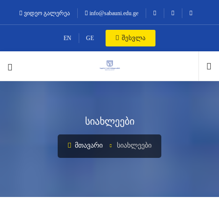
ვიდეო გალერეა
info@sabauni.edu.ge
შესვლა
EN
GE
სიახლეები
ᲛᲗᲐᲕᲐᲠᲘ
ᲡᲘᲐᲮᲚᲔᲔᲑᲘ