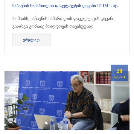
ᲡᲐᲑᲐᲣᲜᲘᲡ ᲡᲐᲛᲐᲠᲗᲚᲘᲡ ᲤᲐᲙᲣᲚᲢᲔᲢᲘᲡ ᲓᲔᲙᲐᲜᲘ ULIM-Ს ᲡᲢᲣᲛᲠᲝᲑᲓᲐ
27 მაისს, საბაუნის სამართლის ფაკულტეტის დეკანი,
გიორგი გორაძე მოლდოვის თავისუფალ
საერთაშორისო უნივერსიტეტს, ULIM-ს სტუმრობდა.
ᲕᲠᲪᲚᲐᲓ
ULIM - Universitatea Liberă Int...
28
ᲛᲐᲘ,2024