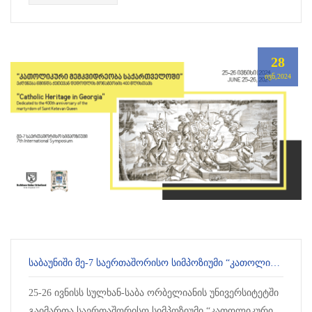
28
ᲘᲕᲜ,2024
ᲡᲐᲑᲐᲣᲜᲘᲨᲘ ᲛᲔ-7 ᲡᲐᲔᲠᲗᲐᲨᲝᲠᲘᲡᲝ ᲡᲘᲛᲞᲝᲖᲘᲣᲛᲘ “ᲙᲐᲗᲝᲚᲘᲙᲣᲠᲘ ᲛᲔᲛᲙᲕᲘᲓᲠᲔᲝᲑᲐ ᲡᲐᲥᲐᲠᲗᲕᲔᲚᲝᲨᲘ” ᲒᲐᲘᲛᲐᲠᲗᲐ
25-26 ივნისს სულხან-საბა ორბელიანის უნივერსიტეტში
გაიმართა საერთაშორისო სიმპოზიუმი “კათოლიკური