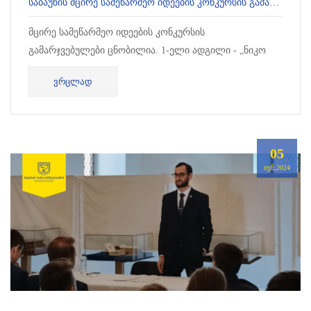
ᲡᲐᲑᲐᲣᲜᲘᲡ ᲛᲪᲘᲠᲔ ᲡᲐᲛᲔᲬᲐᲠᲛᲔᲝ ᲘᲓᲔᲔᲑᲘᲡ ᲙᲝᲜᲙᲣᲠᲡᲘᲡ ᲒᲐᲛᲐᲠᲯᲕᲔᲑᲣᲚᲔᲑᲘ ᲪᲜᲝᲑᲘᲚᲘᲐ
მცირე სამეწარმეო იდეების კონკურსის
გამარჯვებულები ცნობილია. 1-ელი ადგილი - „ნიკო
მარის“ სახელობის ჩოხატაურის №1 საჯარო სკოლა -
ᲕᲠᲪᲚᲐᲓ
ბიზნეს იდეა &bdquo...
05
ᲘᲕᲜ,2024