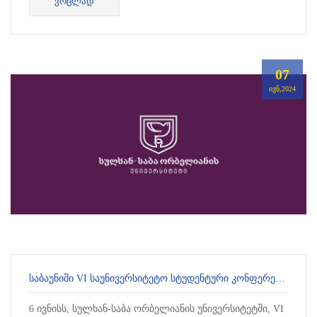
ᲕᲠᲪᲚᲐᲓ
კავკასიის მაგალით...
07
ᲘᲕᲜ,2024
ᲡᲐᲑᲐᲣᲜᲘᲨᲘ VI ᲡᲐᲣᲜᲘᲕᲔᲠᲡᲘᲢᲔᲢᲝ ᲡᲢᲣᲓᲔᲜᲢᲣᲠᲘ ᲙᲝᲜᲤᲔᲠᲔᲜᲪᲘᲐ ᲒᲐᲘᲛᲐᲠᲗᲐ
6 ივნისს, სულხან-საბა ორბელიანის უნივერსიტეტში, VI