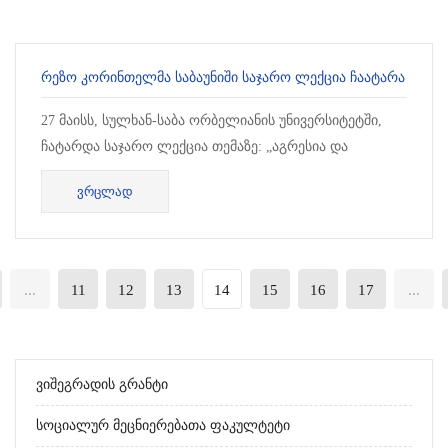
ᲠᲔᲖᲝ ᲙᲝᲠᲘᲜᲗᲔᲚᲛᲐ ᲡᲐᲑᲐᲣᲜᲘᲨᲘ ᲡᲐᲯᲐᲠᲝ ᲚᲔᲥᲪᲘᲐ ᲩᲐᲐᲢᲐᲠᲐ
27 მაისს, სულხან-საბა ორბელიანის უნივერსიტეტში,
ჩატარდა საჯარო ლექცია თემაზე: „აგრესია და
თვითრეალიზაცია“. ლექცია ჩაატარა ფსიქია...
ᲕᲠᲪᲚᲐᲓ
...
11
12
13
14
15
16
17
...
Ვიშეგრადის Გრანტი
Სოციალურ Მეცნიერებათა Ფაკულტეტი