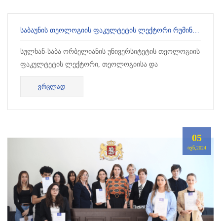
ᲡᲐᲑᲐᲣᲜᲘᲡ ᲗᲔᲝᲚᲝᲒᲘᲘᲡ ᲤᲐᲙᲣᲚᲢᲔᲢᲘᲡ ᲚᲔᲥᲢᲝᲠᲘ ᲠᲣᲛᲘᲜᲔᲗᲨᲘ ᲘᲛᲧᲝᲤᲔᲑᲝᲓᲐ
სულხან-საბა ორბელიანის უნივერსიტეტის თეოლოგიის
ფაკულტეტის ლექტორი, თეოლოგიისა და
ფილოსოფიის ინსტიტუტის დირექტორი, გურამ
ᲕᲠᲪᲚᲐᲓ
ლურსმანაშვილი, იაშის ა...
05
ᲘᲕᲜ,2024