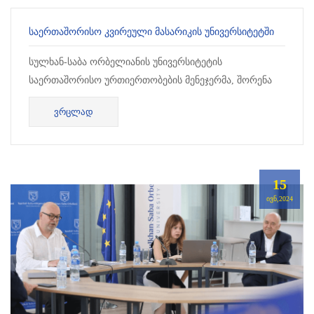
ᲡᲐᲔᲠᲗᲐᲨᲝᲠᲘᲡᲝ ᲙᲕᲘᲠᲔᲣᲚᲘ ᲛᲐᲡᲐᲠᲘᲙᲘᲡ ᲣᲜᲘᲕᲔᲠᲡᲘᲢᲔᲢᲨᲘ
სულხან-საბა ორბელიანის უნივერსიტეტის
საერთაშორისო ურთიერთობების მენეჯერმა, შორენა
პარუნაშვილმა, მონაწილეობა მიიღო მასარიკის
ᲕᲠᲪᲚᲐᲓ
უნივერსიტეტის მიერ ორგანიზებულ საერთაშორისო...
15
ᲘᲕᲜ,2024