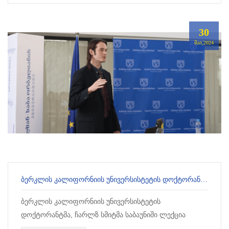
30
ᲛᲐᲘ,2024
ᲑᲔᲠᲙᲚᲘᲡ ᲙᲐᲚᲘᲤᲝᲠᲜᲘᲘᲡ ᲣᲜᲘᲕᲔᲠᲡᲘᲡᲢᲔᲢᲘᲡ ᲓᲝᲥᲢᲝᲠᲐᲜᲢᲛᲐ ᲡᲐᲑᲐᲣᲜᲘᲨᲘ ᲚᲔᲥᲪᲘᲐ ᲬᲐᲘᲙᲘᲗᲮᲐ
ბერკლის კალიფორნიის უნივერსისტეტის
დოქტორანტმა, ჩარლზ სმიტმა საბაუნიში ლექცია
წაიკითხა. ჩარლზი ამაჟამად ასწავლის ინგლისურ ენას