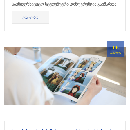
საუნივერსიტეტო სტუდენტური კონფერენცია გაიმართა.
კონფერენციაში მონაწილეობა მიიღეს საქართველოს
ᲕᲠᲪᲚᲐᲓ
სხვადასხვა უმ...
06
ᲘᲕᲜ,2024