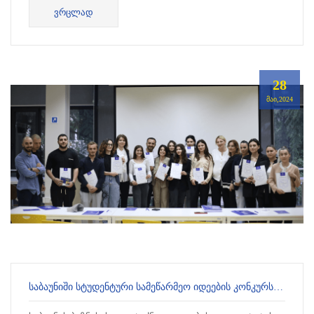
ᲕᲠᲪᲚᲐᲓ
Fulbright-ის,...
28
ᲛᲐᲘ,2024
ᲡᲐᲑᲐᲣᲜᲘᲨᲘ ᲡᲢᲣᲓᲔᲜᲢᲣᲠᲘ ᲡᲐᲛᲔᲬᲐᲠᲛᲔᲝ ᲘᲓᲔᲔᲑᲘᲡ ᲙᲝᲜᲙᲣᲠᲡᲘ ᲩᲐᲢᲐᲠᲓᲐ