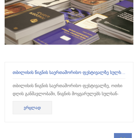
ᲗᲑᲘᲚᲘᲡᲘᲡ ᲬᲘᲒᲜᲘᲡ ᲡᲐᲔᲠᲗᲐᲨᲝᲠᲘᲡᲝ ᲤᲔᲡᲢᲘᲕᲐᲚᲖᲔ ᲡᲣᲚᲮᲐᲜ-ᲡᲐᲑᲐ ᲝᲠᲑᲔᲚᲘᲐᲜᲘᲡ ᲒᲐᲛᲝᲛᲪᲔᲛᲚᲝᲑᲘᲡ ᲬᲘᲒᲜᲔᲑᲘ ᲬᲐᲠᲐᲓᲒᲘᲜᲔᲡ
თბილისის წიგნის საერთაშორისო ფესტივალზე, ოთხი
დღის განმავლობაში, წიგნის მოყვარულებს სულხან-
საბა ორბელიანის უნივერსიტეტის გამომცემლობის
ᲕᲠᲪᲚᲐᲓ
წიგნების შეძენის შესაძლებლობა ჰქ...