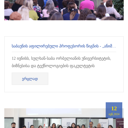
ᲡᲐᲑᲐᲣᲜᲘᲡ ᲐᲤᲘᲚᲘᲠᲔᲑᲣᲚᲘ ᲞᲠᲝᲤᲔᲡᲝᲠᲘᲡ ᲬᲘᲒᲜᲘᲡ - „ᲐᲜᲘᲛᲐᲪᲘᲐ ᲢᲣᲠᲘᲖᲛᲨᲘ“ ᲞᲠᲔᲖᲔᲜᲢᲐᲪᲘᲐ ᲒᲐᲘᲛᲐᲠᲗᲐ
12 ივნისს, სულხან-საბა ორბელიანის უნივერსიტეტის,
ბიზნესისა და ტექნოლოგიების ფაკულტეტის
აფილირებული პროფესორის, იზოლდა ხოხაშვილის
ᲕᲠᲪᲚᲐᲓ
წიგნის - „ანიმაცია ტურიზმში&ldqu...
12
ᲘᲕᲜ,2024