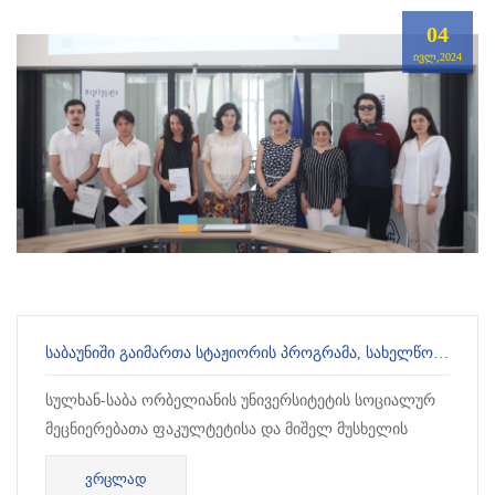
04
ᲘᲕᲚ,2024
ᲡᲐᲑᲐᲣᲜᲘᲨᲘ ᲒᲐᲘᲛᲐᲠᲗᲐ ᲡᲢᲐᲟᲘᲝᲠᲘᲡ ᲞᲠᲝᲒᲠᲐᲛᲐ, ᲡᲐᲮᲔᲚᲬᲝᲓᲔᲑᲘᲗ: ᲗᲣᲠᲥᲔᲗᲘᲡ ᲡᲐᲒᲐᲠᲔᲝ ᲞᲝᲚᲘᲢᲘᲙᲐ
სულხან-საბა ორბელიანის უნივერსიტეტის სოციალურ
მეცნიერებათა ფაკულტეტისა და მიშელ მუსხელის
ევროპული კვლევების ცენტრის ორგანიზებით,
ᲕᲠᲪᲚᲐᲓ
გაიმართა სტაჟიორის პროგრამა, სახე...