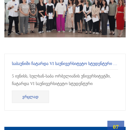
ᲡᲐᲑᲐᲣᲜᲘᲨᲘ ᲩᲐᲢᲐᲠᲓᲐ VI ᲡᲐᲣᲜᲘᲕᲔᲠᲡᲘᲢᲔᲢᲝ ᲡᲢᲣᲓᲔᲜᲢᲣᲠᲘ ᲙᲝᲜᲤᲔᲠᲔᲜᲪᲘᲐ ᲰᲣᲛᲐᲜᲘᲢᲐᲠᲣᲚᲘ, ᲡᲝᲪᲘᲐᲚᲣᲠᲘ ᲓᲐ ᲞᲝᲚᲘᲢᲘᲙᲘᲡ ᲛᲔᲪᲜᲘᲔᲠᲔᲑᲔᲑᲘᲡ ᲛᲘᲛᲐᲠᲗᲣᲚᲔᲑᲘᲗ
5 ივნისს, სულხან-საბა ორბელიანის უნივერსიტეტში,
ჩატარდა VI საუნივერსიტეტო სტუდენტური
კონფერენცია. კონფერენციაში საბაუნის სტუდენტებთან
ᲕᲠᲪᲚᲐᲓ
ერთად...
07