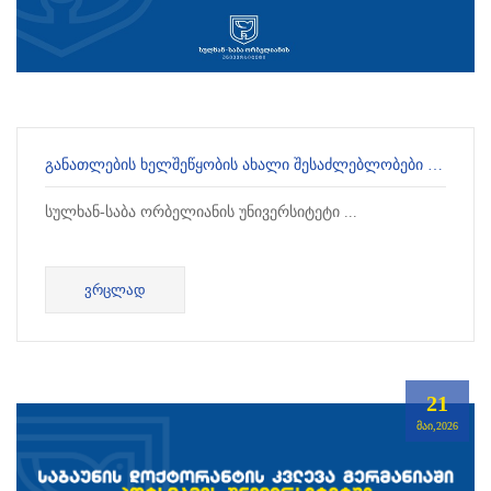
ᲒᲐᲜᲐᲗᲚᲔᲑᲘᲡ ᲮᲔᲚᲨᲔᲬᲧᲝᲑᲘᲡ ᲐᲮᲐᲚᲘ ᲨᲔᲡᲐᲫᲚᲔᲑᲚᲝᲑᲔᲑᲘ ᲐᲑᲘᲢᲣᲠᲘᲔᲜᲢᲔᲑᲘᲡᲗᲕᲘᲡ
სულხან-საბა ორბელიანის უნივერსიტეტი ...
ᲕᲠᲪᲚᲐᲓ
21
ᲛᲐᲘ,2026