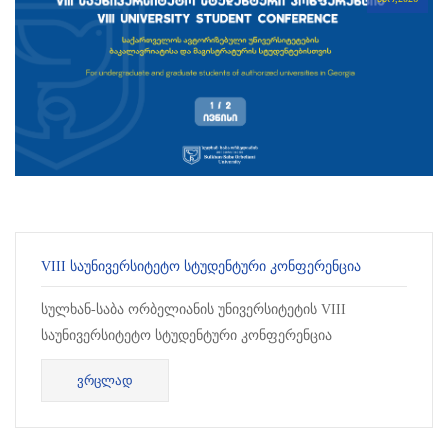
VIII ᲡᲐᲣᲜᲘᲕᲔᲠᲡᲘᲢᲔᲢᲝ ᲡᲢᲣᲓᲔᲜᲢᲣᲠᲘ ᲙᲝᲜᲤᲔᲠᲔᲜᲪᲘᲐ
სულხან-საბა ორბელიანის უნივერსიტეტის VIII
საუნივერსიტეტო სტუდენტური კონფერენცია
ინტერდისციპლინურია და მასში მონაწილეობის მ...
ᲕᲠᲪᲚᲐᲓ