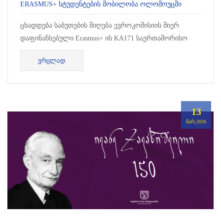
ERASMUS+ ᲡᲢᲣᲓᲔᲜᲢᲔᲑᲘᲡ ᲛᲝᲑᲘᲚᲝᲑᲐ ᲝᲚᲝᲛᲝᲣᲪᲨᲘ
ცხადდება საბუთების მიღება ევროკომისიის მიერ
დაფინანსებული Erasmus+ ის KA171 საერთაშორისო
კრედიტების მობილობის პროგრამაში მონაწილე...
ᲕᲠᲪᲚᲐᲓ
13
ᲛᲐᲠ,2026