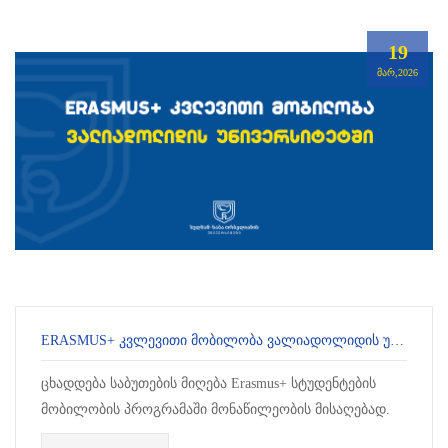
19
ᲛᲐᲠ,2026
ERASMUS+ ᲙᲕᲚᲔᲕᲘᲗᲘ ᲛᲝᲑᲘᲚᲝᲑᲐ ᲕᲐᲚᲘᲐᲓᲝᲚᲘᲓᲘᲡ ᲣᲜᲘᲕᲔᲠᲡᲘᲢᲔᲢᲨᲘ
ცხადდება საბუთების მიღება Erasmus+ სტუდენტების
მობილობის პროგრამაში მონაწილეობის მისაღებად.
პროგრამა განკუთვნილია სამაგისტრო და სადოქტორო