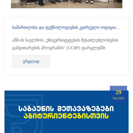
ᲡᲐᲛᲐᲠᲗᲚᲘᲡᲐ ᲓᲐ ᲢᲔᲥᲜᲝᲚᲝᲒᲘᲔᲑᲘᲡ ᲙᲕᲘᲠᲔᲣᲚᲘ ᲝᲤᲘᲪᲘᲐᲚᲣᲠᲐᲓ ᲒᲐᲘᲮᲡᲜᲐ.
აშშ-ის საელჩოს „უნივერსიტეტების შესაძლებლობების
განვითარების პროგრამის“ (UCBP) ფარგლებში
ორშაბათს სულხან-საბა ორბელიანის უნივერ...
ᲕᲠᲪᲚᲐᲓ
29
ᲛᲐᲘ,2026