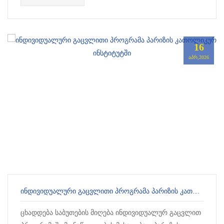
16
ᲐᲞᲠ,2026
ᲘᲜᲓᲘᲕᲘᲓᲣᲐᲚᲣᲠᲘ ᲒᲐᲪᲕᲚᲘᲗᲘ ᲞᲠᲝᲒᲠᲐᲛᲐ ᲞᲐᲠᲘᲖᲘᲡ ᲙᲐᲗᲝᲚᲘᲙᲣᲠ ᲘᲜᲡᲢᲘᲢᲣᲢᲨᲘ
ცხადდება საბუთების მიღება ინდივიდუალურ გაცვლით