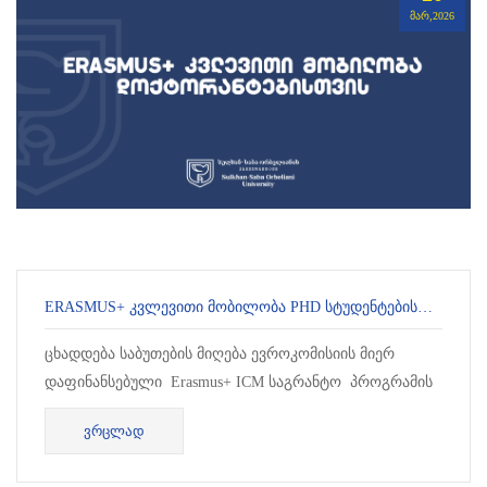
ᲛᲐᲠ,2026
ERASMUS+ ᲙᲕᲚᲔᲕᲘᲗᲘ ᲛᲝᲑᲘᲚᲝᲑᲐ PHD ᲡᲢᲣᲓᲔᲜᲢᲔᲑᲘᲡᲗᲕᲘᲡ ᲙᲐᲓᲘᲡᲘᲡ ᲣᲜᲘᲕᲔᲠᲡᲘᲢᲔᲢᲨᲘ
ცხადდება საბუთების მიღება ევროკომისიის მიერ
დაფინანსებული Erasmus+ ICM საგრანტო პროგრამის
კონკურსში მონაწილეობ...
ᲕᲠᲪᲚᲐᲓ