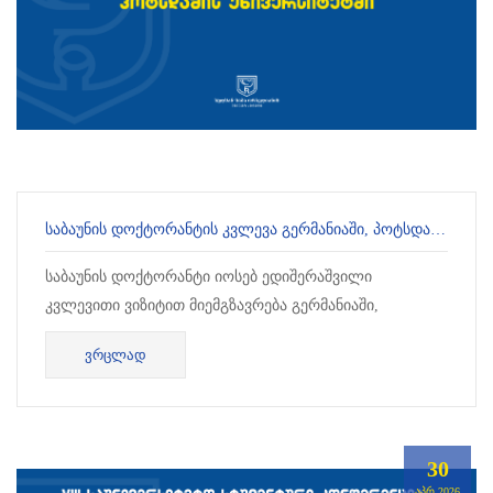
ᲡᲐᲑᲐᲣᲜᲘᲡ ᲓᲝᲥᲢᲝᲠᲐᲜᲢᲘᲡ ᲙᲕᲚᲔᲕᲐ ᲒᲔᲠᲛᲐᲜᲘᲐᲨᲘ, ᲞᲝᲢᲡᲓᲐᲛᲘᲡ ᲣᲜᲘᲕᲔᲠᲡᲘᲢᲔᲢᲨᲘ
საბაუნის დოქტორანტი იოსებ ედიშერაშვილი
კვლევითი ვიზიტით მიემგზავრება გერმანიაში,
პოტსდამის უნივერსიტეტში, სადაც სამი თვის
ᲕᲠᲪᲚᲐᲓ
განმავლობაში საკუ...
30
ᲐᲞᲠ,2026