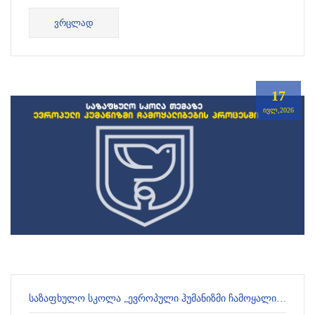
პროგრამით ბუდაპეშტში, პაზმანი პეტერის კათოლიკურ
ᲕᲠᲪᲚᲐᲓ
უნივერსიტეტ...
17
ᲘᲕᲚ,2026
ᲡᲐᲖᲐᲤᲮᲣᲚᲝ ᲡᲙᲝᲚᲐ „ᲔᲕᲠᲝᲞᲣᲚᲘ ᲰᲣᲛᲐᲜᲘᲖᲛᲘ ᲩᲐᲛᲝᲧᲐᲚᲘᲑᲔᲑᲘᲡ ᲞᲠᲝᲪᲔᲡᲨᲘ“