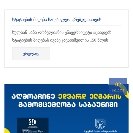
ᲡᲢᲐᲢᲘᲔᲑᲘᲡ ᲛᲘᲦᲔᲑᲐ ᲡᲐᲘᲣᲑᲘᲚᲔᲝ ᲙᲠᲔᲑᲣᲚᲘᲡᲗᲕᲘᲡ
სულხან-საბა ორბელიანის უნივერსიტეტი აცხადებს
სტატიების მიღებას ივანე ჯავახიშვილის 150 წლის
იუბილისადმი მიძღვნილი...
ᲕᲠᲪᲚᲐᲓ
02
ᲛᲐᲠ,2026