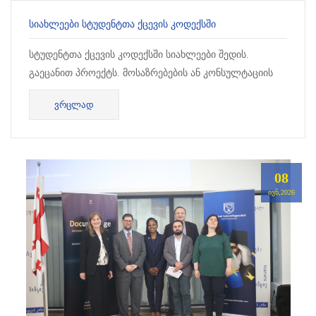
ᲡᲘᲐᲮᲚᲔᲔᲑᲘ ᲡᲢᲣᲓᲔᲜᲢᲗᲐ ᲥᲪᲔᲕᲘᲡ ᲙᲝᲓᲔᲥᲡᲨᲘ
სტუდენტთა ქცევის კოდექსში სიახლეები შედის.
გაეცანით პროექტს. მოსაზრებების ან კონსულტაციის
საჭიროების შემთხვევაში - დაუკავშირდით
ᲕᲠᲪᲚᲐᲓ
უნივერსიტეტ...
08
ᲘᲕᲜ,2026