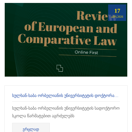
17
ᲐᲞᲠ,2026
ᲡᲣᲚᲮᲐᲜ-ᲡᲐᲑᲐ ᲝᲠᲑᲔᲚᲘᲐᲜᲘᲡ ᲣᲜᲘᲕᲔᲠᲡᲘᲢᲔᲢᲘᲡ ᲓᲝᲥᲢᲝᲠᲐᲜᲢᲔᲑᲘᲡ ᲬᲐᲠᲛᲐᲢᲔᲑᲐ: ᲡᲢᲐᲢᲘᲐ SCOPUS-ᲘᲡ ᲡᲐᲔᲠᲗᲐᲨᲝᲠᲘᲡᲝ ᲑᲐᲖᲐᲨᲘ
სულხან-საბა ორბელიანის უნივერსიტეტის სადოქტორო
სკოლა წარმატებით აგრძელებს
მენტორობის პროგრამას, რომელიც მიზნად ისახავ...
ᲕᲠᲪᲚᲐᲓ