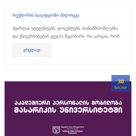
ᲠᲔᲥᲢᲝᲠᲘᲡ ᲡᲐᲐᲦᲓᲒᲝᲛᲝ ᲛᲘᲚᲝᲪᲕᲐ
ძვირფას სტუდენტებს, დოცენტებს, თანამშრომლებსა
და უნივერსიტეტის ყველა მეგობარს. რა კარგია, რომ...
ᲕᲠᲪᲚᲐᲓ
30
ᲛᲐᲠ,2026