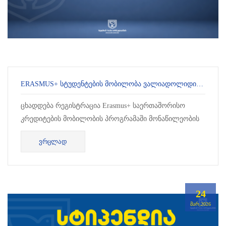
ERASMUS+ ᲡᲢᲣᲓᲔᲜᲢᲔᲑᲘᲡ ᲛᲝᲑᲘᲚᲝᲑᲐ ᲕᲐᲚᲘᲐᲓᲝᲚᲘᲓᲘᲡ ᲣᲜᲘᲕᲔᲠᲡᲘᲢᲔᲢᲨᲘ
ცხადდება რეგისტრაცია Erasmus+ საერთაშორისო
კრედიტების მობილობის პროგრამაში მონაწილეობის
მისაღებად. პროგრამის ფარგლებში შერ...
ᲕᲠᲪᲚᲐᲓ
24
ᲛᲐᲠ,2026