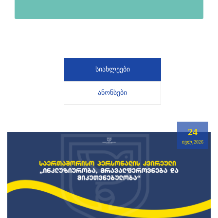
ᲡᲘᲐᲮᲚᲔᲔᲑᲘ
ᲐᲜᲝᲜᲡᲔᲑᲘ
24
ᲘᲕᲚ,2026