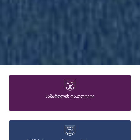
ᲡᲐᲛᲐᲠᲗᲚᲘᲡ ᲤᲐᲙᲣᲚᲢᲔᲢᲘ