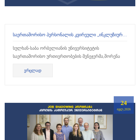
ᲡᲐᲔᲠᲗᲐᲨᲝᲠᲘᲡᲝ ᲞᲔᲠᲡᲝᲜᲐᲚᲘᲡ ᲙᲕᲘᲠᲔᲣᲚᲘ „ᲘᲜᲙᲚᲣᲖᲘᲣᲠᲝᲑᲐ, ᲛᲠᲐᲕᲐᲚᲤᲔᲠᲝᲕᲜᲔᲑᲐ ᲓᲐ ᲛᲘᲙᲣᲗᲕᲜᲔᲑᲣᲚᲝᲑᲐ“
სულხან-საბა ორბელიანის უნივერსიტეტის
საერთაშორისო ურთიერთობების მენეჯერმა,შორენა
პარუნშვილმა მონაწილეობა მიიღო ვალენსიის
ᲕᲠᲪᲚᲐᲓ
კათოლიკური უნივერს...
24
ᲘᲕᲚ,2026