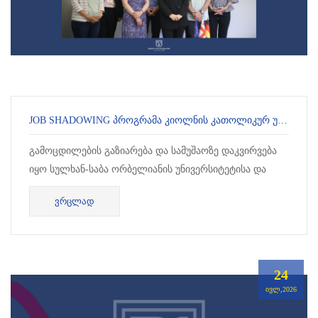
JOB SHADOWING ᲞᲠᲝᲒᲠᲐᲛᲐ ᲙᲘᲝᲚᲜᲘᲡ ᲙᲐᲗᲝᲚᲘᲙᲣᲠ ᲣᲜᲘᲕᲔᲠᲡᲘᲢᲔᲢᲗᲐᲜ
გამოცდილების გაზიარება და სამუშაოზე დაკვირვება
იყო სულხან-საბა ორბელიანის უნივერსიტეტისა და
კიოლნის კათოლიკური უნივერსიტეტის (Katho)
ᲕᲠᲪᲚᲐᲓ
ერთობლ...
24
ᲘᲕᲚ,2026