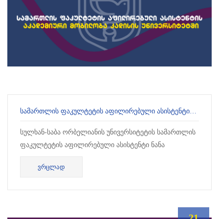
ᲡᲐᲛᲐᲠᲗᲚᲘᲡ ᲤᲐᲙᲣᲚᲢᲔᲢᲘᲡ ᲐᲤᲘᲚᲘᲠᲔᲑᲣᲚᲘ ᲐᲡᲘᲡᲢᲔᲜᲢᲘᲡ ᲐᲙᲐᲓᲔᲛᲘᲣᲠᲘ ᲛᲝᲑᲘᲚᲝᲑᲐ ᲙᲐᲓᲘᲡᲘᲡ ᲣᲜᲘᲕᲔᲠᲡᲘᲢᲔᲢᲨᲘ
სულხან-საბა ორბელიანის უნივერსიტეტის სამართლის
ფაკულტეტის აფილირებული ასისტენტი ნანა
აღლემაშვილი Erasmus+ KA171 საერთაშორისო
ᲕᲠᲪᲚᲐᲓ
კრედიტების მობ...
21