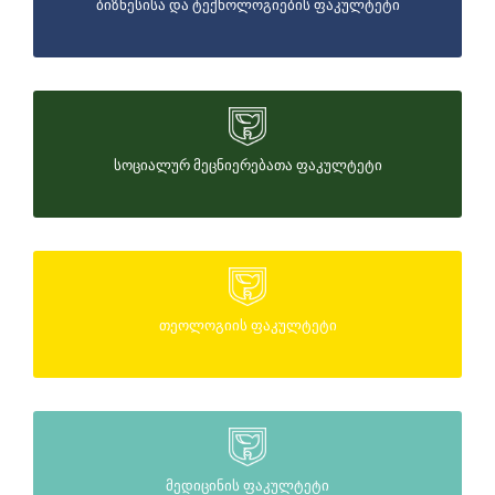
ᲑᲘᲖᲜᲔᲡᲘᲡᲐ ᲓᲐ ᲢᲔᲥᲜᲝᲚᲝᲒᲘᲔᲑᲘᲡ ᲤᲐᲙᲣᲚᲢᲔᲢᲘ
ᲡᲝᲪᲘᲐᲚᲣᲠ ᲛᲔᲪᲜᲘᲔᲠᲔᲑᲐᲗᲐ ᲤᲐᲙᲣᲚᲢᲔᲢᲘ
ᲗᲔᲝᲚᲝᲒᲘᲘᲡ ᲤᲐᲙᲣᲚᲢᲔᲢᲘ
ᲛᲔᲓᲘᲪᲘᲜᲘᲡ ᲤᲐᲙᲣᲚᲢᲔᲢᲘ