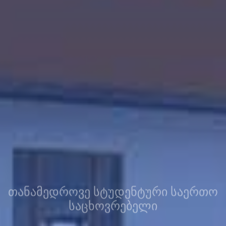
ᲗᲐᲜᲐᲛᲔᲓᲠᲝᲕᲔ ᲡᲢᲣᲓᲔᲜᲢᲣᲠᲘ ᲡᲐᲔᲠᲗᲝ
ᲡᲐᲪᲮᲝᲕᲠᲔᲑᲔᲚᲘ