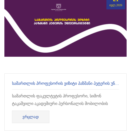
ᲘᲕᲚ,2026
ᲡᲐᲛᲐᲠᲗᲚᲘᲡ ᲞᲠᲝᲤᲔᲡᲝᲠᲘᲡ ᲕᲘᲖᲘᲢᲘ ᲞᲐᲖᲛᲐᲜᲘ ᲞᲔᲢᲔᲠᲘᲡ ᲣᲜᲘᲕᲔᲠᲡᲘᲢᲔᲢᲨᲘ
სამართლის ფაკულტეტის პროფესორი, სიმონ
ტაკაშვილი აკადემიური პერსონალის მობილობის
პროგრამით ბუდაპეშტში, პაზმანი პეტერის კათოლიკურ
ᲕᲠᲪᲚᲐᲓ
უნივერსიტეტ...