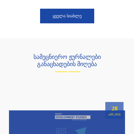
ᲧᲕᲔᲚᲐ ᲡᲘᲐᲮᲚᲔ
სამეცნიერო ჟურნალები
განაცხადების მიღება
28
ᲐᲞᲠ,2026