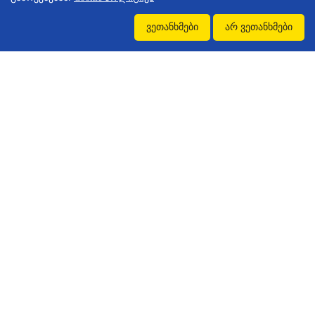
11
ვეთანხმები
არ ვეთანხმები
ᲗᲔᲑ,2026
ᲟᲣᲠᲜᲐᲚᲘ ᲝᲠᲑᲔᲚᲘᲐᲜᲘ ᲐᲪᲮᲐᲓᲔᲑᲡ ᲡᲢᲐᲢᲘᲔᲑᲘᲡ ᲛᲘᲦᲔᲑᲐᲡ ᲐᲮᲐᲚᲘ, 2026 ᲬᲚᲘᲡ ᲜᲝᲛᲠᲘᲡᲗᲕᲘᲡ
იწყება სტატიების მიღება
ჟურნალის ინტერდისციპლიურ სამეცნიერო
ჟურნალ ,,ორბელიანის“ ახალი, 2026 წლის
ᲕᲠᲪᲚᲐᲓ
ნომრისთვის. სტატიები მიიღება სოციალურ...