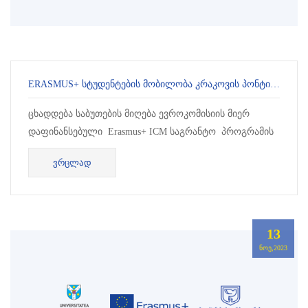
ERASMUS+ ᲡᲢᲣᲓᲔᲜᲢᲔᲑᲘᲡ ᲛᲝᲑᲘᲚᲝᲑᲐ ᲙᲠᲐᲙᲝᲕᲘᲡ ᲞᲝᲜᲢᲘᲤᲘᲙᲣᲠ ᲣᲜᲘᲕᲔᲠᲡᲘᲢᲔᲢᲨᲘ
ცხადდება საბუთების მიღება ევროკომისიის მიერ
დაფინანსებული Erasmus+ ICM საგრანტო პროგრამის
კონკურსში მონაწილეობის მისაღებად. პროგრამის
ᲕᲠᲪᲚᲐᲓ
ფარგლებში საბაუნის სტ...
13
ᲜᲝᲔ,2023