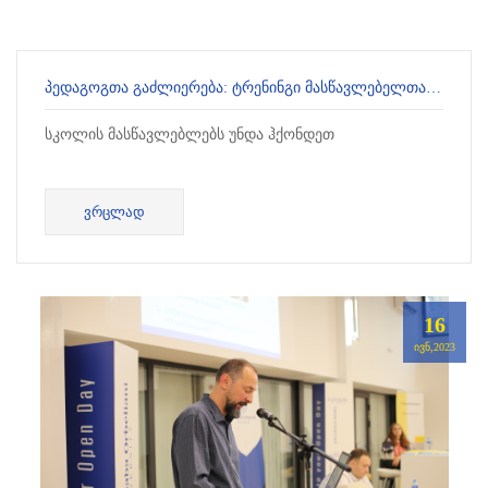
ᲞᲔᲓᲐᲒᲝᲒᲗᲐ ᲒᲐᲫᲚᲘᲔᲠᲔᲑᲐ: ᲢᲠᲔᲜᲘᲜᲒᲘ ᲛᲐᲡᲬᲐᲕᲚᲔᲑᲔᲚᲗᲐᲗᲕᲘᲡ ᲐᲓᲐᲛᲘᲐᲜᲘᲡ ᲣᲤᲚᲔᲑᲔᲑᲘᲡ ᲨᲔᲡᲐᲮᲔᲑ
სკოლის მასწავლებლებს უნდა ჰქონდეთ
ᲕᲠᲪᲚᲐᲓ
16
ᲘᲕᲜ,2023