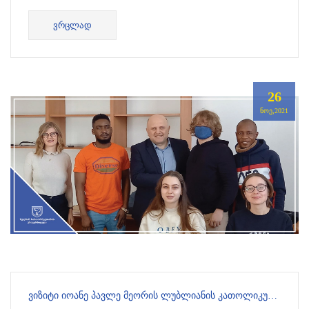
პროგრამა ითვალისწინებს მგზავრობის და
ᲕᲠᲪᲚᲐᲓ
ყოველდღიურ ხარჯებს (...
26
ᲜᲝᲔ,2021
ᲕᲘᲖᲘᲢᲘ ᲘᲝᲐᲜᲔ ᲞᲐᲕᲚᲔ ᲛᲔᲝᲠᲘᲡ ᲚᲣᲑᲚᲘᲐᲜᲘᲡ ᲙᲐᲗᲝᲚᲘᲙᲣᲠ ᲣᲜᲘᲕᲔᲠᲡᲘᲢᲔᲢᲨᲘ