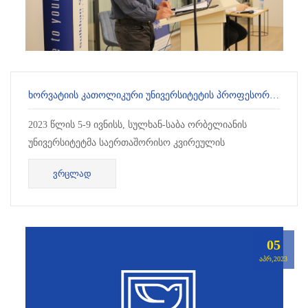
ᲮᲝᲠᲕᲐᲢᲘᲘᲡ ᲙᲐᲗᲝᲚᲘᲙᲣᲠᲘ ᲣᲜᲘᲕᲔᲠᲡᲘᲢᲔᲢᲘᲡ ᲞᲠᲝᲤᲔᲡᲝᲠᲘᲡ ᲕᲘᲖᲘᲢᲘ ᲡᲐᲑᲐᲣᲜᲘᲨᲘ
2023 წლის 5-9 ივნისს, სულხან-საბა ორბელიანის
უნივერსიტეტმა საერთაშორისო კვირეულის
ფარგლებში, უმასპინძლა ხორვატიი...
ᲕᲠᲪᲚᲐᲓ
05
ᲐᲞᲠ,2023