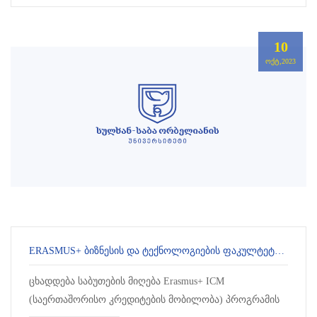
10
ᲝᲥᲢ,2023
ERASMUS+ ᲑᲘᲖᲜᲔᲡᲘᲡ ᲓᲐ ᲢᲔᲥᲜᲝᲚᲝᲒᲘᲔᲑᲘᲡ ᲤᲐᲙᲣᲚᲢᲔᲢᲘᲡ ᲡᲢᲣᲓᲔᲜᲢᲔᲑᲘᲡᲗᲕᲘᲡ
ცხადდება საბუთების მიღება Erasmus+ ICM
(საერთაშორისო კრედიტების მობილობა) პროგრამის