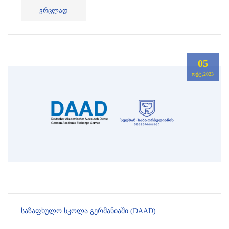
გრანტის მოსაპოვებლად. პროგრამის ფარგლებში
ᲕᲠᲪᲚᲐᲓ
შერჩეული კანდიდატები 2023-2024 აკადემიური...
05
ᲝᲥᲢ,2023
ᲡᲐᲖᲐᲤᲮᲣᲚᲝ ᲡᲙᲝᲚᲐ ᲒᲔᲠᲛᲐᲜᲘᲐᲨᲘ (DAAD)