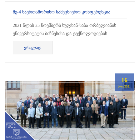
ᲛᲔ-4 ᲡᲐᲔᲠᲗᲐᲨᲝᲠᲘᲡᲝ ᲡᲐᲛᲔᲪᲜᲘᲔᲠᲝ ᲙᲝᲜᲤᲔᲠᲔᲜᲪᲘᲐ
2021 წლის 25 ნოემბერს სულხან-საბა ორბელიანის
უნივერსიტეტის ბიზნესისა და ტექნოლოგიების
ფაკულტეტისა და განვითარების კვლევების
ᲕᲠᲪᲚᲐᲓ
ინსტიტუტის (IDS) ორგანიზებით ჩატარდა მე-4 ს...
16
ᲜᲝᲔ,2021