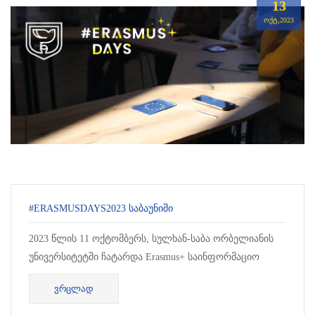
13
ᲝᲥᲢ,2023
#ERASMUSDAYS2023 ᲡᲐᲑᲐᲣᲜᲘᲨᲘ
2023 წლის 11 ოქტომბერს, სულხან-საბა ორბელიანის
უნივერსიტეტში ჩატარდა Erasmus+ საინფორმაციო
შეხვედრა, სადაც დაინტერესებულ პირებს მიეწოდათ
ᲕᲠᲪᲚᲐᲓ
ამომწურავი ინფორმაცია Erasmus+...