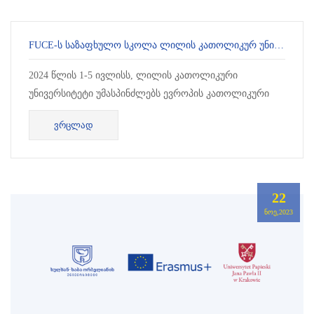
FUCE-Ს ᲡᲐᲖᲐᲤᲮᲣᲚᲝ ᲡᲙᲝᲚᲐ ᲚᲘᲚᲘᲡ ᲙᲐᲗᲝᲚᲘᲙᲣᲠ ᲣᲜᲘᲕᲔᲠᲡᲘᲢᲔᲢᲨᲘ
2024 წლის 1-5 ივლისს, ლილის კათოლიკური
უნივერსიტეტი უმასპინძლებს ევროპის კათოლიკური
უნივერსიტეტების ფედერაციის (FUCE) მიერ
ᲕᲠᲪᲚᲐᲓ
ორგანიზებულ საზაფხულო სკოლას თემაზე „ე...
22
ᲜᲝᲔ,2023