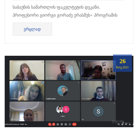
საბაუნის სამართლის ფაკულტეტის დეკანი,
პროფესორი გიორგი გორაძე ერასმუს+ პროგრამის
ფარგლებში მიწვეული იყო იოანე პავლე მეორის
ᲕᲠᲪᲚᲐᲓ
ლუბლიანის კათოლიკურ უნივერსიტეტში.
26
ᲜᲝᲔ,2021