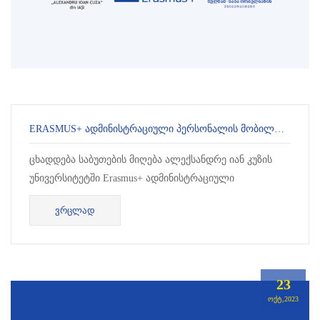
ERASMUS+ ᲐᲓᲛᲘᲜᲘᲡᲢᲠᲐᲪᲘᲣᲚᲘ ᲞᲔᲠᲡᲝᲜᲐᲚᲘᲡ ᲛᲝᲑᲘᲚᲝᲑᲐ ᲘᲐᲨᲘᲡ ᲣᲜᲘᲕᲔᲠᲡᲘᲢᲔᲢᲨᲘ
ცხადდება საბუთების მიღება ალექსანდრე იან კუზის
უნივერსიტეტში Erasmus+ ადმინისტრაციული
პერსონალის მობილობის გრანტის მოსაპოვებლად.
ᲕᲠᲪᲚᲐᲓ
ადმინისტრაციული მობილობა...
23
ᲝᲥᲢ,2023