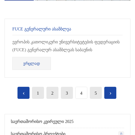
FUCE ᲒᲔᲜᲔᲠᲐᲚᲣᲠᲘ ᲐᲡᲐᲛᲑᲚᲔᲐ
ევროპის კათოლიკური უნივერსიტეტების ფედერაციის
(FUCE) გენერალურ ასამბლეას საბაუნის
წარმომადგენლები რექტორი პროფ. ვაჟა ვარდიძე და
ᲕᲠᲪᲚᲐᲓ
პრორექტორი, პროფ. დიმიტრი გეგენავა დაეს...
‹
›
1
2
3
4
5
Საერთაშორისო Კვირეული 2025
Საერთაშორისო Პროექტები