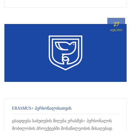
მო...
27
ᲗᲔᲑ,2023
ERASMUS+ ᲞᲔᲠᲡᲝᲜᲐᲚᲘᲡᲐᲗᲕᲘᲡ
ცხადდება საბუთების მიღება ერასმუს+ პერსონალის
მობილობის პროექტებში მონაწილეობის მისაღებად.